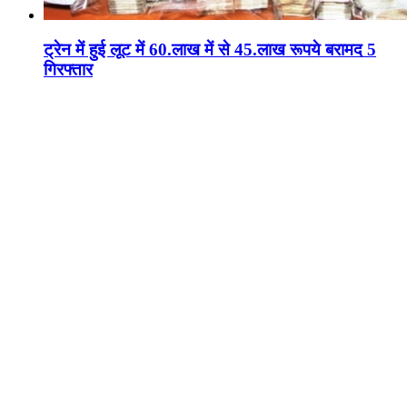
ट्रेन में हुई लूट में 60.लाख में से 45.लाख रूपये बरामद 5
गिरफ्तार