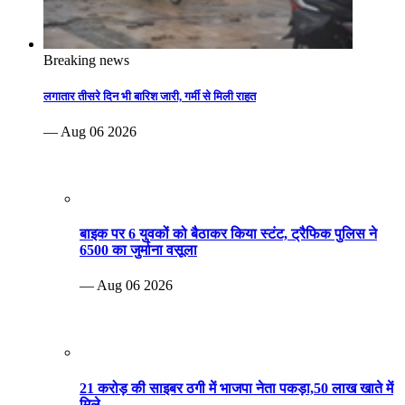
Breaking news
लगातार तीसरे दिन भी बारिश जारी, गर्मी से मिली राहत
— Aug 06 2026
बाइक पर 6 युवकों को बैठाकर किया स्टंट, ट्रैफिक पुलिस ने
6500 का जुर्माना वसूला
— Aug 06 2026
21 करोड़ की साइबर ठगी में भाजपा नेता पकड़ा,50 लाख खाते में
मिले