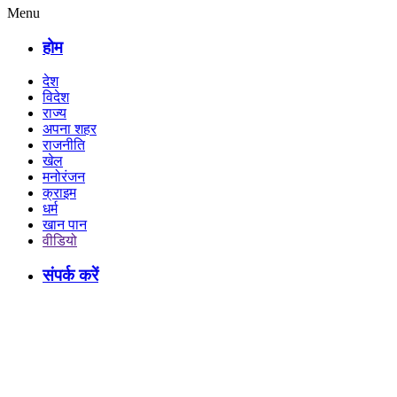
Menu
होम
देश
विदेश
राज्य
अपना शहर
राजनीति
खेल
मनोरंजन
क्राइम
धर्म
खान पान
वीडियो
संपर्क करें