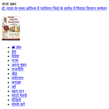
ताज़ा ख़बर
ख्य आतिथ्य में ग्वालियर जिले के कुलैथ में विशाल किसान सम्मेलन आयोजित लगभग 87
होम
देश
विदेश
राज्य
अपना शहर
राजनीति
खेल
मनोरंजन
क्राइम
धर्म
खान पान
फोटो गैलरी
वीडियो
संपर्क करें