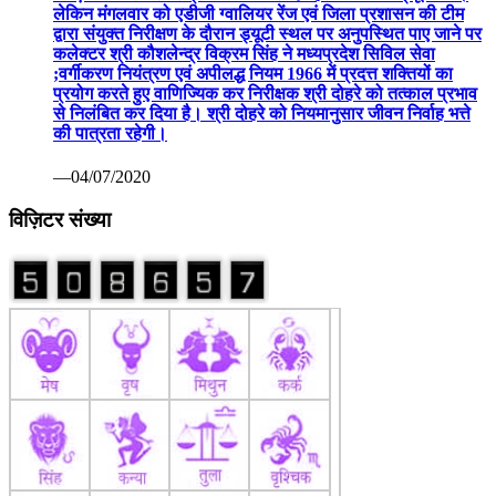
—09/17/2020
कोरोना वैक्सीन पर रूस ने मारी बाजी: सितंबर तक बाजार में आ सकती
है पहली वैक्सीन सेचेनोव विश्वविद्यालय का दावा सभी परीक्षण रहे सफल
—07/13/2020
वाणिज्यिक कर निरीक्षक निलंबित ग्वालियर 07 अप्रैल कोरोना महामारी
से निपटने हेतु वाणिज्यिक कर निरीक्षक श्री पवन दोहरे की ड्यूटी लगाई
गई थी। लेकिन निरीक्षण के दौरान ड्यूटी स्थल पर अनुपस्थिति पाए
जाने पर कलेक्टर श्री कौशलेन्द्र विक्रम सिंह ने तत्काल प्रभाव से
निलंबित कर दिया गया है। निलंबन अवधि में श्री दोहरे का मुख्यालय उप
जिला निर्वाचन अधिकारी सामान्य निर्वाचन कलेक्ट्रेट ग्वालियर रहेगा।
कोरोना महामारी पर प्रभावी अंकुश नियंत्रणए बचाव एवं उपचार के संबंध
में वाणिज्यिक कर निरीक्षक श्री पवन दोहरे की बेला की बावड़ीए चौधरी
का ढ़ाबा ग्वालियर पर प्रातरू 7 बजे से दोपहर 3 बजे तक ड्यूटी थी।
लेकिन मंगलवार को एडीजी ग्वालियर रेंज एवं जिला प्रशासन की टीम
द्वारा संयुक्त निरीक्षण के दौरान ड्यूटी स्थल पर अनुपस्थित पाए जाने पर
कलेक्टर श्री कौशलेन्द्र विक्रम सिंह ने मध्यप्रदेश सिविल सेवा
;वर्गीकरण नियंत्रण एवं अपीलद्ध नियम 1966 में प्रदत्त शक्तियों का
प्रयोग करते हुए वाणिज्यिक कर निरीक्षक श्री दोहरे को तत्काल प्रभाव