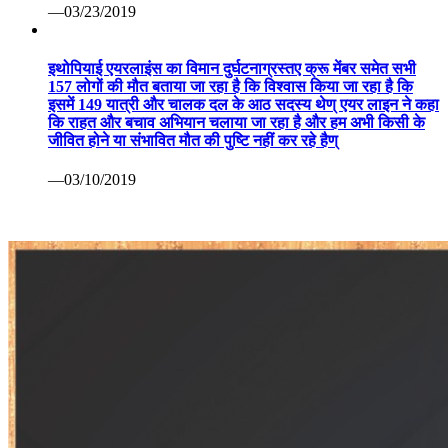
अन्य ख़बरें
कोरोना वैक्सीन पर रूस ने मारी बाजी: सितंबर तक बाजार में आ सकती
है पहली वैक्सीन सेचेनोव विश्वविद्यालय का दावा सभी परीक्षण रहे सफल
—07/13/2020
खिलाडी अपने श्रेष्ठ प्रदर्षन से प्रतियोगिता को बनाएं रोमांचक: श्री
मेहता 82वीं अखिल भारतीय सिंधिया स्वर्ण कप हॉकी प्रतियोगिता
—03/24/2019
*हेमू कालानी जन्मोत्सव मिष्ठान वितरण कर बनाया* *
—03/23/2019
इथोपियाई एयरलाइंस का विमान दुर्घटनाग्रस्तए क्रू मेंबर समेत सभी
157 लोगों की मौत बताया जा रहा है कि विश्वास किया जा रहा है कि