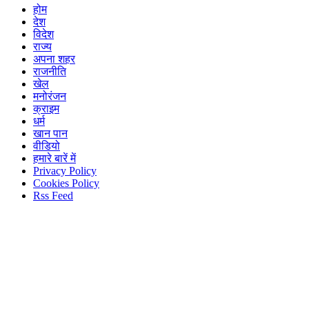
होम
देश
विदेश
राज्य
अपना शहर
राजनीति
खेल
मनोरंजन
क्राइम
धर्म
खान पान
वीडियो
हमारे बारें में
Privacy Policy
Cookies Policy
Rss Feed