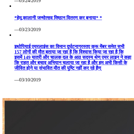
—03/24/2019
*हेमू कालानी जन्मोत्सव मिष्ठान वितरण कर बनाया* *
—03/23/2019
इथोपियाई एयरलाइंस का विमान दुर्घटनाग्रस्तए क्रू मेंबर समेत सभी
157 लोगों की मौत बताया जा रहा है कि विश्वास किया जा रहा है कि
इसमें 149 यात्री और चालक दल के आठ सदस्य थेण् एयर लाइन ने कहा
कि राहत और बचाव अभियान चलाया जा रहा है और हम अभी किसी के
जीवित होने या संभावित मौत की पुष्टि नहीं कर रहे हैण्
—03/10/2019