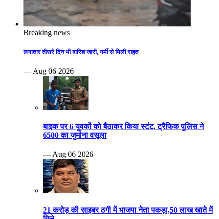
Breaking news
लगातार तीसरे दिन भी बारिश जारी, गर्मी से मिली राहत
— Aug 06 2026
बाइक पर 6 युवकों को बैठाकर किया स्टंट, ट्रैफिक पुलिस ने
6500 का जुर्माना वसूला
— Aug 06 2026
21 करोड़ की साइबर ठगी में भाजपा नेता पकड़ा,50 लाख खाते में
मिले