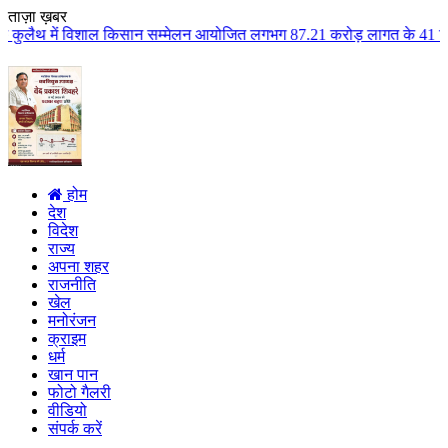
ताज़ा ख़बर
किसान सम्मेलन आयोजित लगभग 87.21 करोड़ लागत के 41 विकास कार्यों का किया लोकार
होम
देश
विदेश
राज्य
अपना शहर
राजनीति
खेल
मनोरंजन
क्राइम
धर्म
खान पान
फोटो गैलरी
वीडियो
संपर्क करें