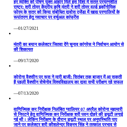
हर व्यक्ति को पोषण युक्त आहार मिले इस दिशा में सतत प्रयत्नशील
राष्ट्र: श्री तोमर केंद्रीय कृषि मंत्री ने श्री तोमर वर्ल्ड इकॉनोमिक
फोरम के सत्र को किया संबोधित दावोस एजेंडा में खाद्य प्रणालियों के
रूपांतरण हेतु नवाचार पर वर्चुअल कांफ्रेंस
—01/27/2021
मंत्री का बयान कलेक्टर जितवा देंगे चुनाव कांग्रेस ने निर्वाचन आयोग से
की शिकायत
—09/17/2020
कोरोना वैक्सीन पर रूस ने मारी बाजी: सितंबर तक बाजार में आ सकती
है पहली वैक्सीन सेचेनोव विश्वविद्यालय का दावा सभी परीक्षण रहे सफल
—07/13/2020
वाणिज्यिक कर निरीक्षक निलंबित ग्वालियर 07 अप्रैल कोरोना महामारी
से निपटने हेतु वाणिज्यिक कर निरीक्षक श्री पवन दोहरे की ड्यूटी लगाई
गई थी। लेकिन निरीक्षण के दौरान ड्यूटी स्थल पर अनुपस्थिति पाए
जाने पर कलेक्टर श्री कौशलेन्द्र विक्रम सिंह ने तत्काल प्रभाव से