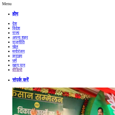
Menu
होम
देश
विदेश
राज्य
अपना शहर
राजनीति
खेल
मनोरंजन
क्राइम
धर्म
खान पान
वीडियो
संपर्क करें