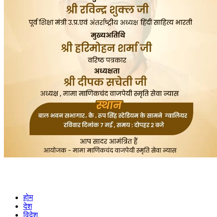
होम
देश
विदेश