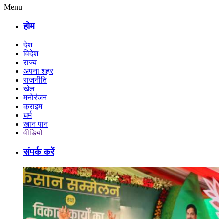
Menu
होम
देश
विदेश
राज्य
अपना शहर
राजनीति
खेल
मनोरंजन
क्राइम
धर्म
खान पान
वीडियो
संपर्क करें