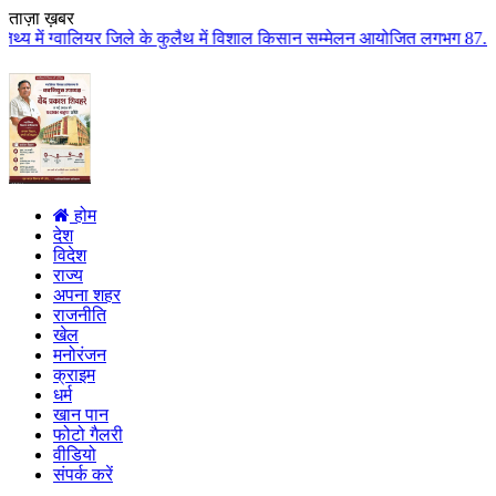
ताज़ा ख़बर
िले के कुलैथ में विशाल किसान सम्मेलन आयोजित लगभग 87.21 करोड़ लागत के 41 विक
होम
देश
विदेश
राज्य
अपना शहर
राजनीति
खेल
मनोरंजन
क्राइम
धर्म
खान पान
फोटो गैलरी
वीडियो
संपर्क करें