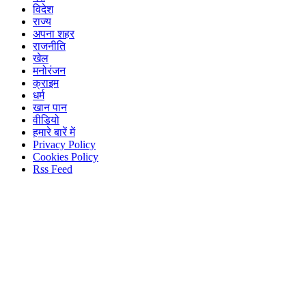
विदेश
राज्य
अपना शहर
राजनीति
खेल
मनोरंजन
क्राइम
धर्म
खान पान
वीडियो
हमारे बारें में
Privacy Policy
Cookies Policy
Rss Feed