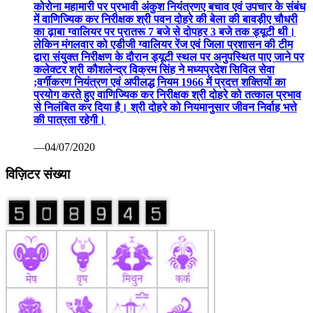
कोरोना महामारी पर प्रभावी अंकुश नियंत्रणए बचाव एवं उपचार के संबंध
में वाणिज्यिक कर निरीक्षक श्री पवन दोहरे की बेला की बावड़ीए चौधरी
का ढ़ाबा ग्वालियर पर प्रातरू 7 बजे से दोपहर 3 बजे तक ड्यूटी थी।
लेकिन मंगलवार को एडीजी ग्वालियर रेंज एवं जिला प्रशासन की टीम
द्वारा संयुक्त निरीक्षण के दौरान ड्यूटी स्थल पर अनुपस्थित पाए जाने पर
कलेक्टर श्री कौशलेन्द्र विक्रम सिंह ने मध्यप्रदेश सिविल सेवा
;वर्गीकरण नियंत्रण एवं अपीलद्ध नियम 1966 में प्रदत्त शक्तियों का
प्रयोग करते हुए वाणिज्यिक कर निरीक्षक श्री दोहरे को तत्काल प्रभाव
से निलंबित कर दिया है। श्री दोहरे को नियमानुसार जीवन निर्वाह भत्ते
की पात्रता रहेगी।
—04/07/2020
विज़िटर संख्या