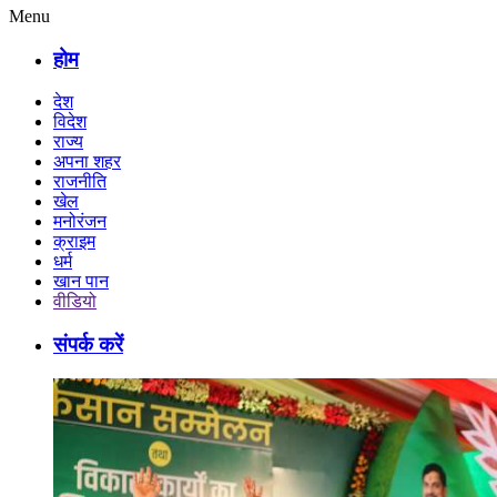
Menu
होम
देश
विदेश
राज्य
अपना शहर
राजनीति
खेल
मनोरंजन
क्राइम
धर्म
खान पान
वीडियो
संपर्क करें