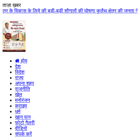
ताज़ा ख़बर
े लिये की बड़ी-बड़ी सौगातों की घोषणा कुलैथ क्षेत्र की जनता ने मुख्यमंत्री डॉ. 
होम
देश
विदेश
राज्य
अपना शहर
राजनीति
खेल
मनोरंजन
क्राइम
धर्म
खान पान
फोटो गैलरी
वीडियो
संपर्क करें