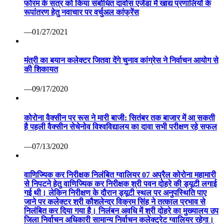
फोरम के सत्र को किया संबोधित दावोस एजेंडा में खाद्य प्रणालियों के
रूपांतरण हेतु नवाचार पर वर्चुअल कांफ्रेंस
—01/27/2021
मंत्री का बयान कलेक्टर जितवा देंगे चुनाव कांग्रेस ने निर्वाचन आयोग से
की शिकायत
—09/17/2020
कोरोना वैक्सीन पर रूस ने मारी बाजी: सितंबर तक बाजार में आ सकती
है पहली वैक्सीन सेचेनोव विश्वविद्यालय का दावा सभी परीक्षण रहे सफल
—07/13/2020
वाणिज्यिक कर निरीक्षक निलंबित ग्वालियर 07 अप्रैल कोरोना महामारी
से निपटने हेतु वाणिज्यिक कर निरीक्षक श्री पवन दोहरे की ड्यूटी लगाई
गई थी। लेकिन निरीक्षण के दौरान ड्यूटी स्थल पर अनुपस्थिति पाए
जाने पर कलेक्टर श्री कौशलेन्द्र विक्रम सिंह ने तत्काल प्रभाव से
निलंबित कर दिया गया है। निलंबन अवधि में श्री दोहरे का मुख्यालय उप
जिला निर्वाचन अधिकारी सामान्य निर्वाचन कलेक्ट्रेट ग्वालियर रहेगा।