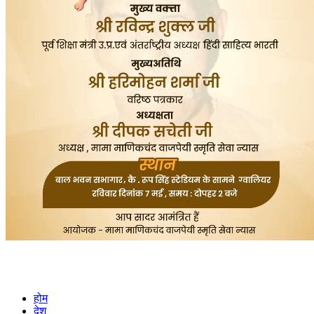
होम
देश