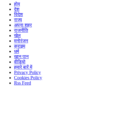
होम
देश
विदेश
राज्य
अपना शहर
राजनीति
खेल
मनोरंजन
क्राइम
धर्म
खान पान
वीडियो
हमारे बारें में
Privacy Policy
Cookies Policy
Rss Feed