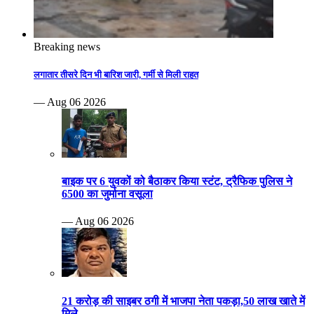
Breaking news
लगातार तीसरे दिन भी बारिश जारी, गर्मी से मिली राहत
— Aug 06 2026
बाइक पर 6 युवकों को बैठाकर किया स्टंट, ट्रैफिक पुलिस ने
6500 का जुर्माना वसूला
— Aug 06 2026
21 करोड़ की साइबर ठगी में भाजपा नेता पकड़ा,50 लाख खाते में
मिले