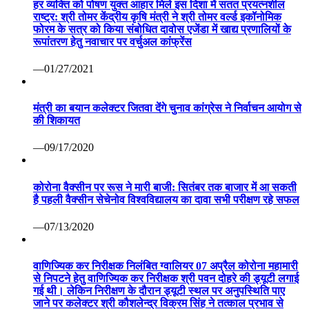
हर व्यक्ति को पोषण युक्त आहार मिले इस दिशा में सतत प्रयत्नशील
राष्ट्र: श्री तोमर केंद्रीय कृषि मंत्री ने श्री तोमर वर्ल्ड इकॉनोमिक
फोरम के सत्र को किया संबोधित दावोस एजेंडा में खाद्य प्रणालियों के
रूपांतरण हेतु नवाचार पर वर्चुअल कांफ्रेंस
—01/27/2021
मंत्री का बयान कलेक्टर जितवा देंगे चुनाव कांग्रेस ने निर्वाचन आयोग से
की शिकायत
—09/17/2020
कोरोना वैक्सीन पर रूस ने मारी बाजी: सितंबर तक बाजार में आ सकती
है पहली वैक्सीन सेचेनोव विश्वविद्यालय का दावा सभी परीक्षण रहे सफल
—07/13/2020
वाणिज्यिक कर निरीक्षक निलंबित ग्वालियर 07 अप्रैल कोरोना महामारी
से निपटने हेतु वाणिज्यिक कर निरीक्षक श्री पवन दोहरे की ड्यूटी लगाई
गई थी। लेकिन निरीक्षण के दौरान ड्यूटी स्थल पर अनुपस्थिति पाए
जाने पर कलेक्टर श्री कौशलेन्द्र विक्रम सिंह ने तत्काल प्रभाव से