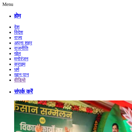
Menu
होम
देश
विदेश
राज्य
अपना शहर
राजनीति
खेल
मनोरंजन
क्राइम
धर्म
खान पान
वीडियो
संपर्क करें