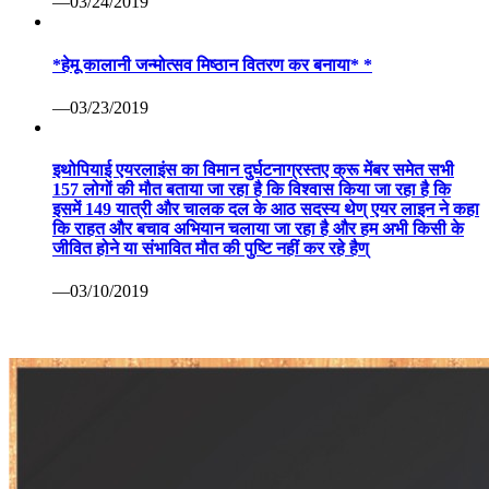
—03/24/2019
*हेमू कालानी जन्मोत्सव मिष्ठान वितरण कर बनाया* *
—03/23/2019
इथोपियाई एयरलाइंस का विमान दुर्घटनाग्रस्तए क्रू मेंबर समेत सभी
157 लोगों की मौत बताया जा रहा है कि विश्वास किया जा रहा है कि
इसमें 149 यात्री और चालक दल के आठ सदस्य थेण् एयर लाइन ने कहा
कि राहत और बचाव अभियान चलाया जा रहा है और हम अभी किसी के
जीवित होने या संभावित मौत की पुष्टि नहीं कर रहे हैण्
—03/10/2019