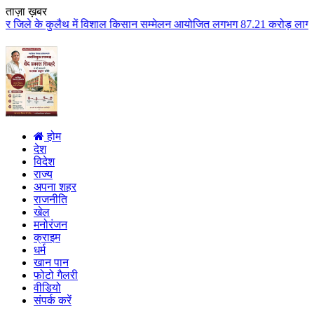
ताज़ा ख़बर
में विशाल किसान सम्मेलन आयोजित लगभग 87.21 करोड़ लागत के 41 विकास कार्यों का 
होम
देश
विदेश
राज्य
अपना शहर
राजनीति
खेल
मनोरंजन
क्राइम
धर्म
खान पान
फोटो गैलरी
वीडियो
संपर्क करें