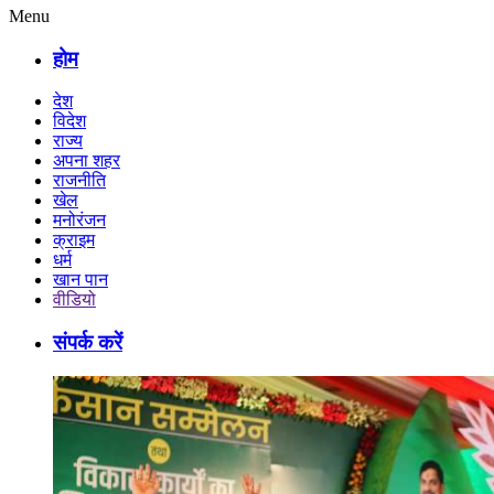
Menu
होम
देश
विदेश
राज्य
अपना शहर
राजनीति
खेल
मनोरंजन
क्राइम
धर्म
खान पान
वीडियो
संपर्क करें