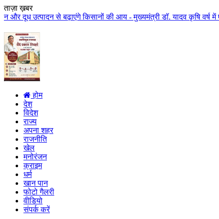
ताज़ा ख़बर
 से बढ़ाएंगे किसानों की आय - मुख्यमंत्री डॉ. यादव कृषि वर्ष में एक लाख करोड़ 
होम
देश
विदेश
राज्य
अपना शहर
राजनीति
खेल
मनोरंजन
क्राइम
धर्म
खान पान
फोटो गैलरी
वीडियो
संपर्क करें