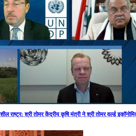
ल राष्ट्र: श्री तोमर केंद्रीय कृषि मंत्री ने श्री तोमर वर्ल्ड इकॉनो