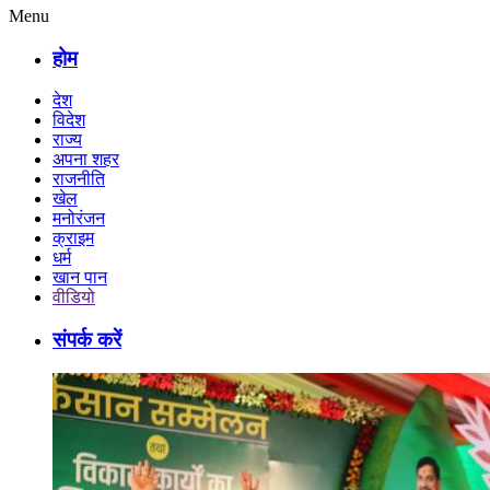
Menu
होम
देश
विदेश
राज्य
अपना शहर
राजनीति
खेल
मनोरंजन
क्राइम
धर्म
खान पान
वीडियो
संपर्क करें