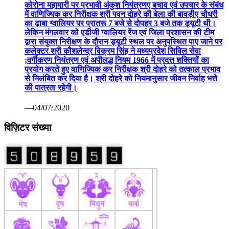
कोरोना महामारी पर प्रभावी अंकुश नियंत्रणए बचाव एवं उपचार के संबंध
में वाणिज्यिक कर निरीक्षक श्री पवन दोहरे की बेला की बावड़ीए चौधरी
का ढ़ाबा ग्वालियर पर प्रातरू 7 बजे से दोपहर 3 बजे तक ड्यूटी थी।
लेकिन मंगलवार को एडीजी ग्वालियर रेंज एवं जिला प्रशासन की टीम
द्वारा संयुक्त निरीक्षण के दौरान ड्यूटी स्थल पर अनुपस्थित पाए जाने पर
कलेक्टर श्री कौशलेन्द्र विक्रम सिंह ने मध्यप्रदेश सिविल सेवा
;वर्गीकरण नियंत्रण एवं अपीलद्ध नियम 1966 में प्रदत्त शक्तियों का
प्रयोग करते हुए वाणिज्यिक कर निरीक्षक श्री दोहरे को तत्काल प्रभाव
से निलंबित कर दिया है। श्री दोहरे को नियमानुसार जीवन निर्वाह भत्ते
की पात्रता रहेगी।
—04/07/2020
विज़िटर संख्या