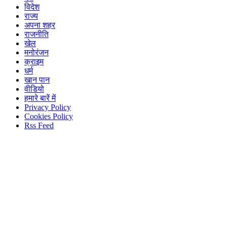
विदेश
राज्य
अपना शहर
राजनीति
खेल
मनोरंजन
क्राइम
धर्म
खान पान
वीडियो
हमारे बारें में
Privacy Policy
Cookies Policy
Rss Feed