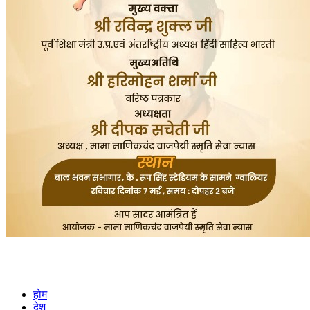
होम
देश