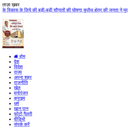
ताज़ा ख़बर
 बड़ी-बड़ी सौगातों की घोषणा कुलैथ क्षेत्र की जनता ने मुख्यमंत्री डॉ. यादव का क
होम
देश
विदेश
राज्य
अपना शहर
राजनीति
खेल
मनोरंजन
क्राइम
धर्म
खान पान
फोटो गैलरी
वीडियो
संपर्क करें