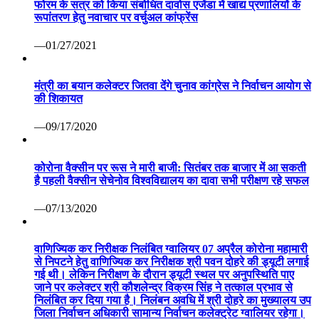
फोरम के सत्र को किया संबोधित दावोस एजेंडा में खाद्य प्रणालियों के
रूपांतरण हेतु नवाचार पर वर्चुअल कांफ्रेंस
—01/27/2021
मंत्री का बयान कलेक्टर जितवा देंगे चुनाव कांग्रेस ने निर्वाचन आयोग से
की शिकायत
—09/17/2020
कोरोना वैक्सीन पर रूस ने मारी बाजी: सितंबर तक बाजार में आ सकती
है पहली वैक्सीन सेचेनोव विश्वविद्यालय का दावा सभी परीक्षण रहे सफल
—07/13/2020
वाणिज्यिक कर निरीक्षक निलंबित ग्वालियर 07 अप्रैल कोरोना महामारी
से निपटने हेतु वाणिज्यिक कर निरीक्षक श्री पवन दोहरे की ड्यूटी लगाई
गई थी। लेकिन निरीक्षण के दौरान ड्यूटी स्थल पर अनुपस्थिति पाए
जाने पर कलेक्टर श्री कौशलेन्द्र विक्रम सिंह ने तत्काल प्रभाव से
निलंबित कर दिया गया है। निलंबन अवधि में श्री दोहरे का मुख्यालय उप
जिला निर्वाचन अधिकारी सामान्य निर्वाचन कलेक्ट्रेट ग्वालियर रहेगा।