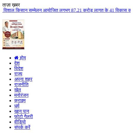
ताज़ा ख़बर
्मेलन आयोजित लगभग 87.21 करोड़ लागत के 41 विकास कार्यों का किया लोकार्पण एवं 
होम
देश
विदेश
राज्य
अपना शहर
राजनीति
खेल
मनोरंजन
क्राइम
धर्म
खान पान
फोटो गैलरी
वीडियो
संपर्क करें