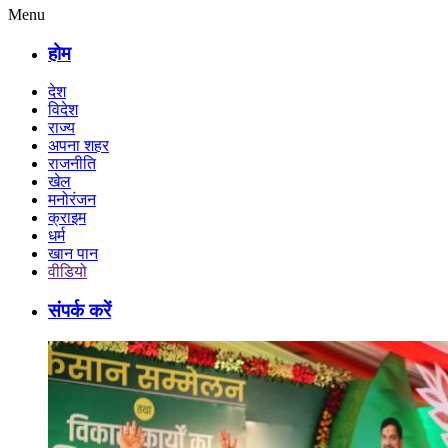
Menu
होम
देश
विदेश
राज्य
अपना शहर
राजनीति
खेल
मनोरंजन
क्राइम
धर्म
खान पान
वीडियो
संपर्क करें