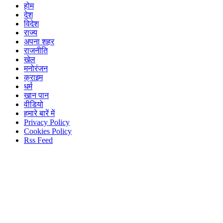
होम
देश
विदेश
राज्य
अपना शहर
राजनीति
खेल
मनोरंजन
क्राइम
धर्म
खान पान
वीडियो
हमारे बारें में
Privacy Policy
Cookies Policy
Rss Feed