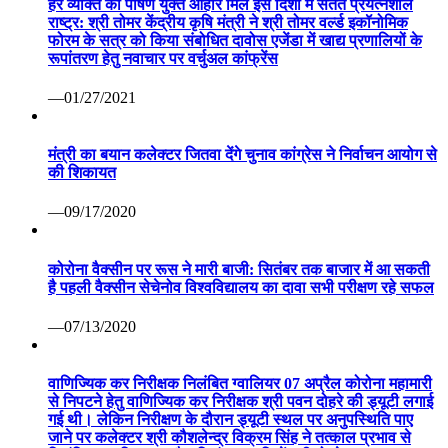
हर व्यक्ति को पोषण युक्त आहार मिले इस दिशा में सतत प्रयत्नशील
राष्ट्र: श्री तोमर केंद्रीय कृषि मंत्री ने श्री तोमर वर्ल्ड इकॉनोमिक
फोरम के सत्र को किया संबोधित दावोस एजेंडा में खाद्य प्रणालियों के
रूपांतरण हेतु नवाचार पर वर्चुअल कांफ्रेंस
—01/27/2021
मंत्री का बयान कलेक्टर जितवा देंगे चुनाव कांग्रेस ने निर्वाचन आयोग से
की शिकायत
—09/17/2020
कोरोना वैक्सीन पर रूस ने मारी बाजी: सितंबर तक बाजार में आ सकती
है पहली वैक्सीन सेचेनोव विश्वविद्यालय का दावा सभी परीक्षण रहे सफल
—07/13/2020
वाणिज्यिक कर निरीक्षक निलंबित ग्वालियर 07 अप्रैल कोरोना महामारी
से निपटने हेतु वाणिज्यिक कर निरीक्षक श्री पवन दोहरे की ड्यूटी लगाई
गई थी। लेकिन निरीक्षण के दौरान ड्यूटी स्थल पर अनुपस्थिति पाए
जाने पर कलेक्टर श्री कौशलेन्द्र विक्रम सिंह ने तत्काल प्रभाव से