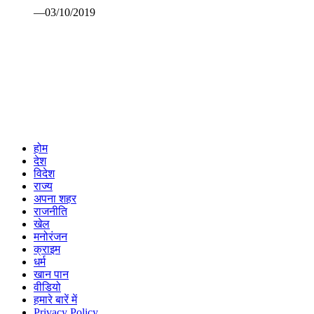
—03/10/2019
होम
देश
विदेश
राज्य
अपना शहर
राजनीति
खेल
मनोरंजन
क्राइम
धर्म
खान पान
वीडियो
हमारे बारें में
Privacy Policy