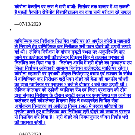
कोरोना वैक्सीन पर रूस ने मारी बाजी: सितंबर तक बाजार में आ सकती
है पहली वैक्सीन सेचेनोव विश्वविद्यालय का दावा सभी परीक्षण रहे सफल
—07/13/2020
वाणिज्यिक कर निरीक्षक निलंबित ग्वालियर 07 अप्रैल कोरोना महामारी
से निपटने हेतु वाणिज्यिक कर निरीक्षक श्री पवन दोहरे की ड्यूटी लगाई
गई थी। लेकिन निरीक्षण के दौरान ड्यूटी स्थल पर अनुपस्थिति पाए
जाने पर कलेक्टर श्री कौशलेन्द्र विक्रम सिंह ने तत्काल प्रभाव से
निलंबित कर दिया गया है। निलंबन अवधि में श्री दोहरे का मुख्यालय उप
जिला निर्वाचन अधिकारी सामान्य निर्वाचन कलेक्ट्रेट ग्वालियर रहेगा।
कोरोना महामारी पर प्रभावी अंकुश नियंत्रणए बचाव एवं उपचार के संबंध
में वाणिज्यिक कर निरीक्षक श्री पवन दोहरे की बेला की बावड़ीए चौधरी
का ढ़ाबा ग्वालियर पर प्रातरू 7 बजे से दोपहर 3 बजे तक ड्यूटी थी।
लेकिन मंगलवार को एडीजी ग्वालियर रेंज एवं जिला प्रशासन की टीम
द्वारा संयुक्त निरीक्षण के दौरान ड्यूटी स्थल पर अनुपस्थित पाए जाने पर
कलेक्टर श्री कौशलेन्द्र विक्रम सिंह ने मध्यप्रदेश सिविल सेवा
;वर्गीकरण नियंत्रण एवं अपीलद्ध नियम 1966 में प्रदत्त शक्तियों का
प्रयोग करते हुए वाणिज्यिक कर निरीक्षक श्री दोहरे को तत्काल प्रभाव
से निलंबित कर दिया है। श्री दोहरे को नियमानुसार जीवन निर्वाह भत्ते
की पात्रता रहेगी।
—04/07/2020