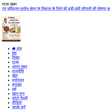
ताज़ा ख़बर
्षेत्र के विकास के लिये की बड़ी-बड़ी सौगातों की घोषणा कुलैथ क्षेत्र की जनता ने
होम
देश
विदेश
राज्य
अपना शहर
राजनीति
खेल
मनोरंजन
क्राइम
धर्म
खान पान
फोटो गैलरी
वीडियो
संपर्क करें