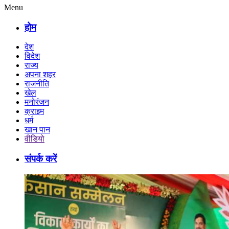
Menu
होम
देश
विदेश
राज्य
अपना शहर
राजनीति
खेल
मनोरंजन
क्राइम
धर्म
खान पान
वीडियो
संपर्क करें