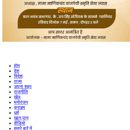
होम
देश
विदेश
राज्य
अपना शहर
राजनीति
खेल
मनोरंजन
क्राइम
धर्म
खान पान
वीडियो
हमारे बारें में
Privacy Policy
Cookies Policy
Rss Feed