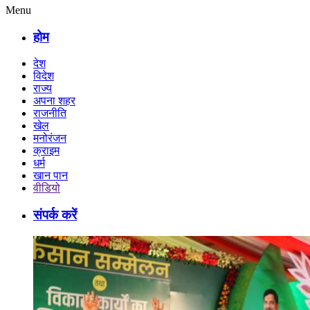
Menu
होम
देश
विदेश
राज्य
अपना शहर
राजनीति
खेल
मनोरंजन
क्राइम
धर्म
खान पान
वीडियो
संपर्क करें