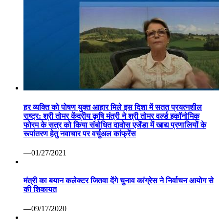
हर व्यक्ति को पोषण युक्त आहार मिले इस दिशा में सतत प्रयत्नशील
राष्ट्र: श्री तोमर केंद्रीय कृषि मंत्री ने श्री तोमर वर्ल्ड इकॉनोमिक
फोरम के सत्र को किया संबोधित दावोस एजेंडा में खाद्य प्रणालियों के
रूपांतरण हेतु नवाचार पर वर्चुअल कांफ्रेंस
—01/27/2021
मंत्री का बयान कलेक्टर जितवा देंगे चुनाव कांग्रेस ने निर्वाचन आयोग से
की शिकायत
—09/17/2020
कोरोना वैक्सीन पर रूस ने मारी बाजी: सितंबर तक बाजार में आ सकती
है पहली वैक्सीन सेचेनोव विश्वविद्यालय का दावा सभी परीक्षण रहे सफल
—07/13/2020
वाणिज्यिक कर निरीक्षक निलंबित ग्वालियर 07 अप्रैल कोरोना महामारी
से निपटने हेतु वाणिज्यिक कर निरीक्षक श्री पवन दोहरे की ड्यूटी लगाई
गई थी। लेकिन निरीक्षण के दौरान ड्यूटी स्थल पर अनुपस्थिति पाए
जाने पर कलेक्टर श्री कौशलेन्द्र विक्रम सिंह ने तत्काल प्रभाव से