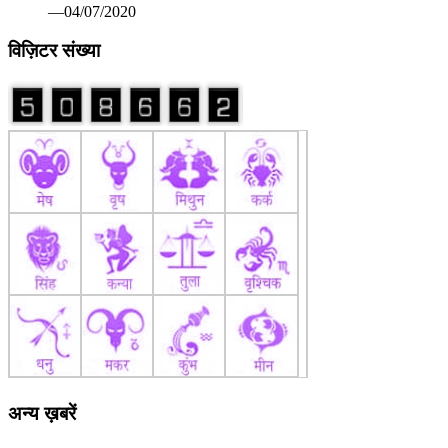
अन्य ख़बरें
कोरोना वैक्सीन पर रूस ने मारी बाजी: सितंबर तक बाजार में आ सकती
है पहली वैक्सीन सेचेनोव विश्वविद्यालय का दावा सभी परीक्षण रहे सफल
—07/13/2020
खिलाडी अपने श्रेष्ठ प्रदर्षन से प्रतियोगिता को बनाएं रोमांचक: श्री
मेहता 82वीं अखिल भारतीय सिंधिया स्वर्ण कप हॉकी प्रतियोगिता