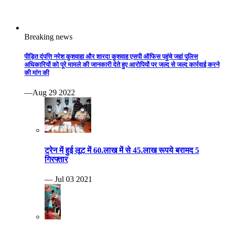
ट्रेन में हुई लूट में 60.लाख में से 45.लाख रूपये बरामद 5
गिरफ्तार
— Jul 03 2021
पति करता था शक, पत्नी ने कर दी हत्या .महाराजपुरा थाना क्षेत्र
के डांग गुठीना गांव की घटना
— Jun 06 2021
युवक ने अपनी ही प्रेमिका की गला घोंटकर हत्या कर दी।