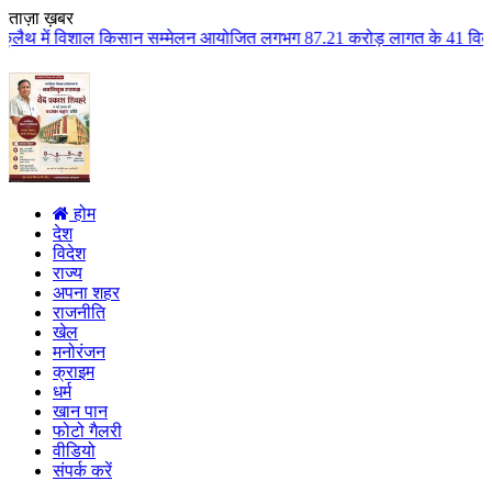
ताज़ा ख़बर
शाल किसान सम्मेलन आयोजित लगभग 87.21 करोड़ लागत के 41 विकास कार्यों का किया ल
होम
देश
विदेश
राज्य
अपना शहर
राजनीति
खेल
मनोरंजन
क्राइम
धर्म
खान पान
फोटो गैलरी
वीडियो
संपर्क करें