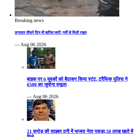
Breaking news
लगातार तीसरे दिन भी बारिश जारी, गर्मी से मिली राहत
— Aug 06 2026
बाइक पर 6 युवकों को बैठाकर किया स्टंट, ट्रैफिक पुलिस ने
6500 का जुर्माना वसूला
— Aug 06 2026
21 करोड़ की साइबर ठगी में भाजपा नेता पकड़ा,50 लाख खाते में
मिले