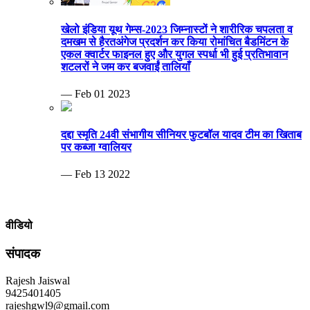
— Feb 13 2022
वीडियो
संपादक
Rajesh Jaiswal
9425401405
rajeshgwl9@gmail.com
MP Info News
Invalid RSS feed URL.
ब्रेकिंग न्यूज़
बेटी की शादी, चोर घर का ताला तोड़ 20 लाख समेट ले गए.ताऊ के घर