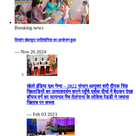
खेलो इंडिया यूथ गेम्स – 2022 संभाग आयुक्त श्री दीपक सिंह
खिलाड़ियों का उत्साहवर्धन करने पहुँचे दर्शक दीर्घा में बैठकर देखा
बॉयज वर्ग का फायनल मैच तेलंगाना के लोकेश रेड्डी ने जमाया
खिताब पर कब्जा
— Feb 03 2023
खेलो इंडिया यूथ गेम्स-2023 जिम्नास्टों ने शारीरिक चपलता व
दमखम से हैरतअंगेज प्रदर्शन कर किया रोमांचित बैडमिंटन के
एकल क्वार्टर फाइनल हुए और युगल स्पर्धा भी हुई प्रतिभावान
शटलरों ने जम कर बजवाईं तालियाँ
— Feb 01 2023
दद्दा स्मृति 24वी संभागीय सीनियर फुटबॉल यादव टीम का खिताब
पर कब्जा ग्वालियर