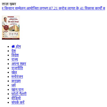
ताज़ा ख़बर
आयोजित लगभग 87.21 करोड़ लागत के 41 विकास कार्यों का किया लोकार्पण एवं भूमिप
होम
देश
विदेश
राज्य
अपना शहर
राजनीति
खेल
मनोरंजन
क्राइम
धर्म
खान पान
फोटो गैलरी
वीडियो
संपर्क करें