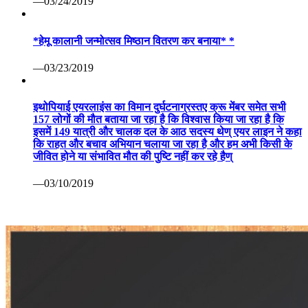
—03/24/2019
*हेमू कालानी जन्मोत्सव मिष्ठान वितरण कर बनाया* *
—03/23/2019
इथोपियाई एयरलाइंस का विमान दुर्घटनाग्रस्तए क्रू मेंबर समेत सभी
157 लोगों की मौत बताया जा रहा है कि विश्वास किया जा रहा है कि
इसमें 149 यात्री और चालक दल के आठ सदस्य थेण् एयर लाइन ने कहा
कि राहत और बचाव अभियान चलाया जा रहा है और हम अभी किसी के
जीवित होने या संभावित मौत की पुष्टि नहीं कर रहे हैण्
—03/10/2019