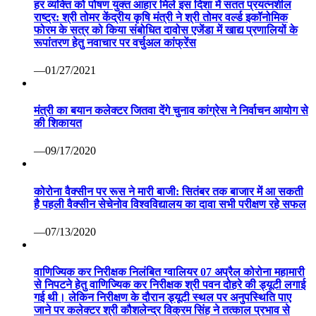
हर व्यक्ति को पोषण युक्त आहार मिले इस दिशा में सतत प्रयत्नशील
राष्ट्र: श्री तोमर केंद्रीय कृषि मंत्री ने श्री तोमर वर्ल्ड इकॉनोमिक
फोरम के सत्र को किया संबोधित दावोस एजेंडा में खाद्य प्रणालियों के
रूपांतरण हेतु नवाचार पर वर्चुअल कांफ्रेंस
—01/27/2021
मंत्री का बयान कलेक्टर जितवा देंगे चुनाव कांग्रेस ने निर्वाचन आयोग से
की शिकायत
—09/17/2020
कोरोना वैक्सीन पर रूस ने मारी बाजी: सितंबर तक बाजार में आ सकती
है पहली वैक्सीन सेचेनोव विश्वविद्यालय का दावा सभी परीक्षण रहे सफल
—07/13/2020
वाणिज्यिक कर निरीक्षक निलंबित ग्वालियर 07 अप्रैल कोरोना महामारी
से निपटने हेतु वाणिज्यिक कर निरीक्षक श्री पवन दोहरे की ड्यूटी लगाई
गई थी। लेकिन निरीक्षण के दौरान ड्यूटी स्थल पर अनुपस्थिति पाए
जाने पर कलेक्टर श्री कौशलेन्द्र विक्रम सिंह ने तत्काल प्रभाव से