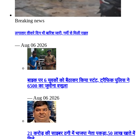
Breaking news
लगातार तीसरे दिन भी बारिश जारी, गर्मी से मिली राहत
— Aug 06 2026
बाइक पर 6 युवकों को बैठाकर किया स्टंट, ट्रैफिक पुलिस ने
6500 का जुर्माना वसूला
— Aug 06 2026
21 करोड़ की साइबर ठगी में भाजपा नेता पकड़ा,50 लाख खाते में
मिले