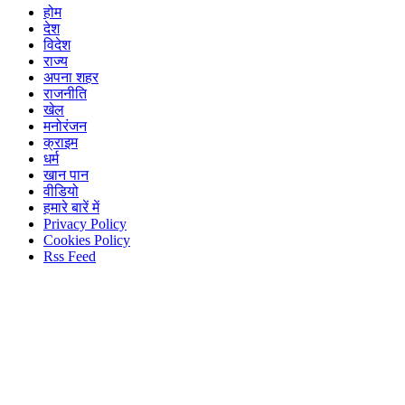
होम
देश
विदेश
राज्य
अपना शहर
राजनीति
खेल
मनोरंजन
क्राइम
धर्म
खान पान
वीडियो
हमारे बारें में
Privacy Policy
Cookies Policy
Rss Feed