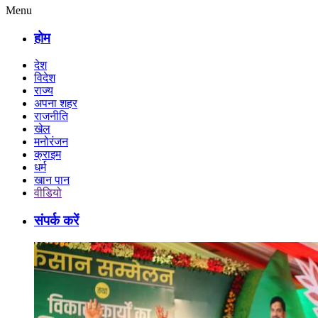
Menu
होम
देश
विदेश
राज्य
अपना शहर
राजनीति
खेल
मनोरंजन
क्राइम
धर्म
खान पान
वीडियो
संपर्क करें