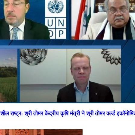
ल राष्ट्र: श्री तोमर केंद्रीय कृषि मंत्री ने श्री तोमर वर्ल्ड इकॉनो