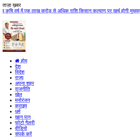
ताज़ा ख़बर
ं एक लाख करोड़ से अधिक राशि किसान कल्याण पर खर्च होगी मुख्यमंत्री डॉ. यादव के
होम
देश
विदेश
राज्य
अपना शहर
राजनीति
खेल
मनोरंजन
क्राइम
धर्म
खान पान
फोटो गैलरी
वीडियो
संपर्क करें