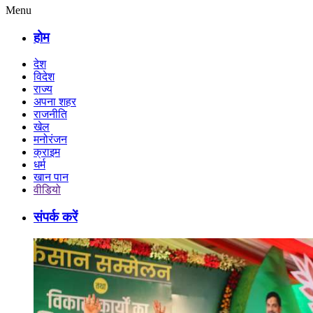
Menu
होम
देश
विदेश
राज्य
अपना शहर
राजनीति
खेल
मनोरंजन
क्राइम
धर्म
खान पान
वीडियो
संपर्क करें