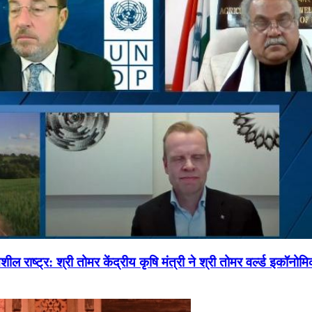
ल राष्ट्र: श्री तोमर केंद्रीय कृषि मंत्री ने श्री तोमर वर्ल्ड इकॉनो