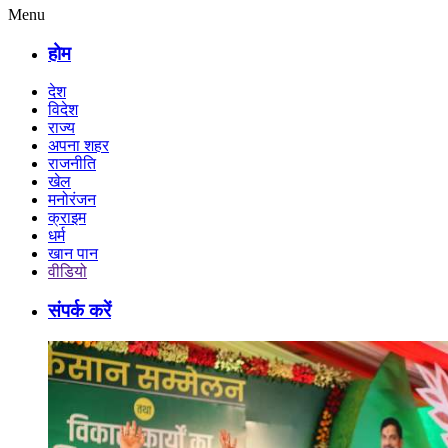
Menu
होम
देश
विदेश
राज्य
अपना शहर
राजनीति
खेल
मनोरंजन
क्राइम
धर्म
खान पान
वीडियो
संपर्क करें