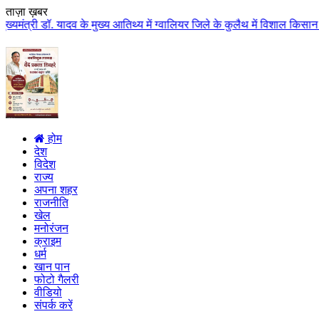
ताज़ा ख़बर
ादव के मुख्य आतिथ्य में ग्वालियर जिले के कुलैथ में विशाल किसान सम्मेलन आयोजि
होम
देश
विदेश
राज्य
अपना शहर
राजनीति
खेल
मनोरंजन
क्राइम
धर्म
खान पान
फोटो गैलरी
वीडियो
संपर्क करें