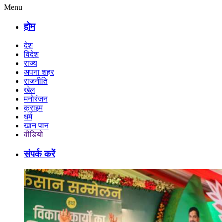
Menu
होम
देश
विदेश
राज्य
अपना शहर
राजनीति
खेल
मनोरंजन
क्राइम
धर्म
खान पान
वीडियो
संपर्क करें