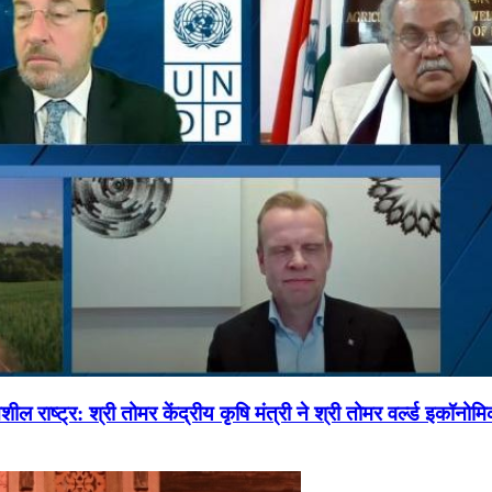
ल राष्ट्र: श्री तोमर केंद्रीय कृषि मंत्री ने श्री तोमर वर्ल्ड इकॉनो