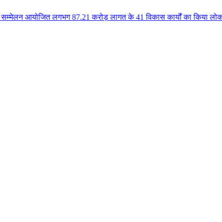
त लगभग 87.21 करोड़ लागत के 41 विकास कार्यों का किया लोकार्पण एवं भूमिपूजन कु