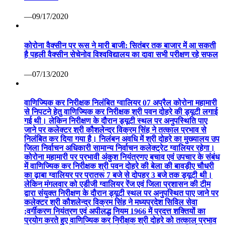
—09/17/2020
कोरोना वैक्सीन पर रूस ने मारी बाजी: सितंबर तक बाजार में आ सकती
है पहली वैक्सीन सेचेनोव विश्वविद्यालय का दावा सभी परीक्षण रहे सफल
—07/13/2020
वाणिज्यिक कर निरीक्षक निलंबित ग्वालियर 07 अप्रैल कोरोना महामारी
से निपटने हेतु वाणिज्यिक कर निरीक्षक श्री पवन दोहरे की ड्यूटी लगाई
गई थी। लेकिन निरीक्षण के दौरान ड्यूटी स्थल पर अनुपस्थिति पाए
जाने पर कलेक्टर श्री कौशलेन्द्र विक्रम सिंह ने तत्काल प्रभाव से
निलंबित कर दिया गया है। निलंबन अवधि में श्री दोहरे का मुख्यालय उप
जिला निर्वाचन अधिकारी सामान्य निर्वाचन कलेक्ट्रेट ग्वालियर रहेगा।
कोरोना महामारी पर प्रभावी अंकुश नियंत्रणए बचाव एवं उपचार के संबंध
में वाणिज्यिक कर निरीक्षक श्री पवन दोहरे की बेला की बावड़ीए चौधरी
का ढ़ाबा ग्वालियर पर प्रातरू 7 बजे से दोपहर 3 बजे तक ड्यूटी थी।
लेकिन मंगलवार को एडीजी ग्वालियर रेंज एवं जिला प्रशासन की टीम
द्वारा संयुक्त निरीक्षण के दौरान ड्यूटी स्थल पर अनुपस्थित पाए जाने पर
कलेक्टर श्री कौशलेन्द्र विक्रम सिंह ने मध्यप्रदेश सिविल सेवा
;वर्गीकरण नियंत्रण एवं अपीलद्ध नियम 1966 में प्रदत्त शक्तियों का
प्रयोग करते हुए वाणिज्यिक कर निरीक्षक श्री दोहरे को तत्काल प्रभाव