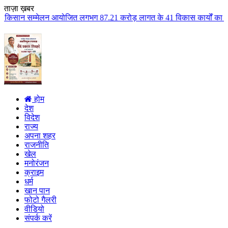
ताज़ा ख़बर
ोजित लगभग 87.21 करोड़ लागत के 41 विकास कार्यों का किया लोकार्पण एवं भूमिपूज
होम
देश
विदेश
राज्य
अपना शहर
राजनीति
खेल
मनोरंजन
क्राइम
धर्म
खान पान
फोटो गैलरी
वीडियो
संपर्क करें