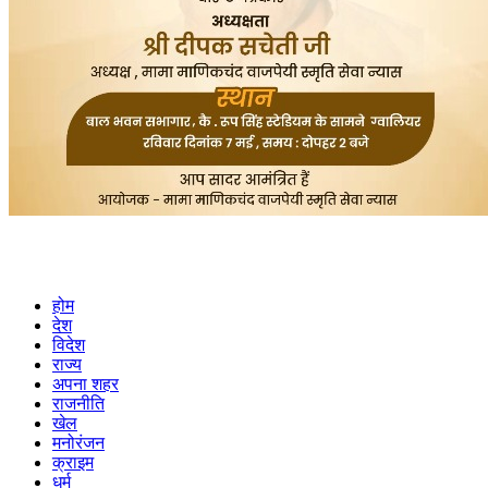
होम
देश
विदेश
राज्य
अपना शहर
राजनीति
खेल
मनोरंजन
क्राइम
धर्म