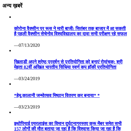
अन्य ख़बरें
कोरोना वैक्सीन पर रूस ने मारी बाजी: सितंबर तक बाजार में आ सकती
है पहली वैक्सीन सेचेनोव विश्वविद्यालय का दावा सभी परीक्षण रहे सफल
—07/13/2020
खिलाडी अपने श्रेष्ठ प्रदर्षन से प्रतियोगिता को बनाएं रोमांचक: श्री
मेहता 82वीं अखिल भारतीय सिंधिया स्वर्ण कप हॉकी प्रतियोगिता
—03/24/2019
*हेमू कालानी जन्मोत्सव मिष्ठान वितरण कर बनाया* *
—03/23/2019
इथोपियाई एयरलाइंस का विमान दुर्घटनाग्रस्तए क्रू मेंबर समेत सभी
157 लोगों की मौत बताया जा रहा है कि विश्वास किया जा रहा है कि