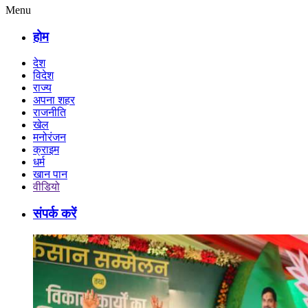
Menu
होम
देश
विदेश
राज्य
अपना शहर
राजनीति
खेल
मनोरंजन
क्राइम
धर्म
खान पान
वीडियो
संपर्क करें