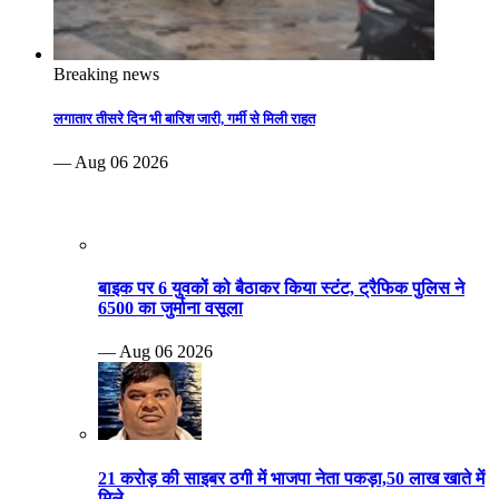
Breaking news
लगातार तीसरे दिन भी बारिश जारी, गर्मी से मिली राहत
— Aug 06 2026
बाइक पर 6 युवकों को बैठाकर किया स्टंट, ट्रैफिक पुलिस ने
6500 का जुर्माना वसूला
— Aug 06 2026
21 करोड़ की साइबर ठगी में भाजपा नेता पकड़ा,50 लाख खाते में
मिले