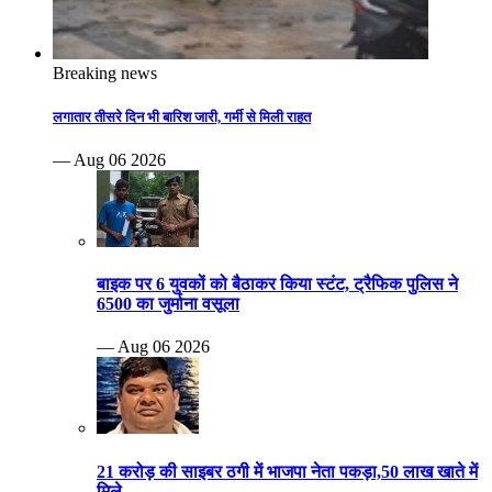
Breaking news
लगातार तीसरे दिन भी बारिश जारी, गर्मी से मिली राहत
— Aug 06 2026
बाइक पर 6 युवकों को बैठाकर किया स्टंट, ट्रैफिक पुलिस ने
6500 का जुर्माना वसूला
— Aug 06 2026
21 करोड़ की साइबर ठगी में भाजपा नेता पकड़ा,50 लाख खाते में
मिले