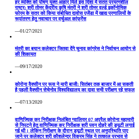
हर व्यक्ति को पोषण युक्त आहार मिले इस दिशा में सतत प्रयत्नशील
राष्ट्र: श्री तोमर केंद्रीय कृषि मंत्री ने श्री तोमर वर्ल्ड इकॉनोमिक
फोरम के सत्र को किया संबोधित दावोस एजेंडा में खाद्य प्रणालियों के
रूपांतरण हेतु नवाचार पर वर्चुअल कांफ्रेंस
—01/27/2021
मंत्री का बयान कलेक्टर जितवा देंगे चुनाव कांग्रेस ने निर्वाचन आयोग से
की शिकायत
—09/17/2020
कोरोना वैक्सीन पर रूस ने मारी बाजी: सितंबर तक बाजार में आ सकती
है पहली वैक्सीन सेचेनोव विश्वविद्यालय का दावा सभी परीक्षण रहे सफल
—07/13/2020
वाणिज्यिक कर निरीक्षक निलंबित ग्वालियर 07 अप्रैल कोरोना महामारी
से निपटने हेतु वाणिज्यिक कर निरीक्षक श्री पवन दोहरे की ड्यूटी लगाई
गई थी। लेकिन निरीक्षण के दौरान ड्यूटी स्थल पर अनुपस्थिति पाए
जाने पर कलेक्टर श्री कौशलेन्द्र विक्रम सिंह ने तत्काल प्रभाव से