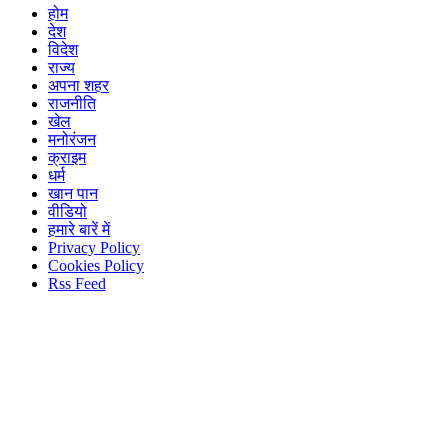
होम
देश
विदेश
राज्य
अपना शहर
राजनीति
खेल
मनोरंजन
क्राइम
धर्म
खान पान
वीडियो
हमारे बारें में
Privacy Policy
Cookies Policy
Rss Feed