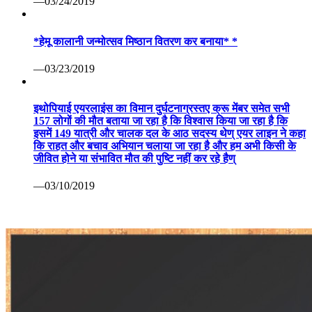
—03/24/2019
*हेमू कालानी जन्मोत्सव मिष्ठान वितरण कर बनाया* *
—03/23/2019
इथोपियाई एयरलाइंस का विमान दुर्घटनाग्रस्तए क्रू मेंबर समेत सभी
157 लोगों की मौत बताया जा रहा है कि विश्वास किया जा रहा है कि
इसमें 149 यात्री और चालक दल के आठ सदस्य थेण् एयर लाइन ने कहा
कि राहत और बचाव अभियान चलाया जा रहा है और हम अभी किसी के
जीवित होने या संभावित मौत की पुष्टि नहीं कर रहे हैण्
—03/10/2019