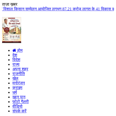
ताज़ा ख़बर
्मेलन आयोजित लगभग 87.21 करोड़ लागत के 41 विकास कार्यों का किया लोकार्पण एवं 
होम
देश
विदेश
राज्य
अपना शहर
राजनीति
खेल
मनोरंजन
क्राइम
धर्म
खान पान
फोटो गैलरी
वीडियो
संपर्क करें