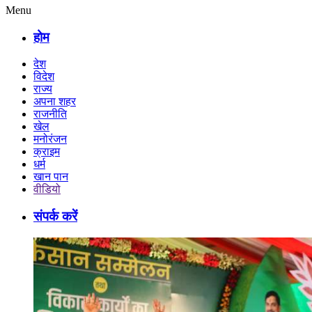
Menu
होम
देश
विदेश
राज्य
अपना शहर
राजनीति
खेल
मनोरंजन
क्राइम
धर्म
खान पान
वीडियो
संपर्क करें