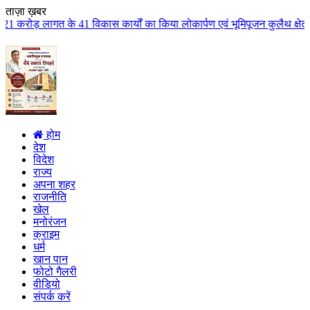
ताज़ा ख़बर
ास कार्यों का किया लोकार्पण एवं भूमिपूजन कुलैथ क्षेत्र के विकास के लिये की 
होम
देश
विदेश
राज्य
अपना शहर
राजनीति
खेल
मनोरंजन
क्राइम
धर्म
खान पान
फोटो गैलरी
वीडियो
संपर्क करें