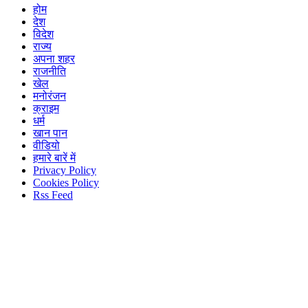
होम
देश
विदेश
राज्य
अपना शहर
राजनीति
खेल
मनोरंजन
क्राइम
धर्म
खान पान
वीडियो
हमारे बारें में
Privacy Policy
Cookies Policy
Rss Feed