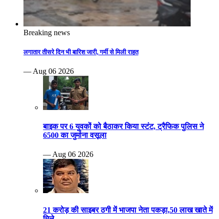
Breaking news
लगातार तीसरे दिन भी बारिश जारी, गर्मी से मिली राहत
— Aug 06 2026
बाइक पर 6 युवकों को बैठाकर किया स्टंट, ट्रैफिक पुलिस ने
6500 का जुर्माना वसूला
— Aug 06 2026
21 करोड़ की साइबर ठगी में भाजपा नेता पकड़ा,50 लाख खाते में
मिले