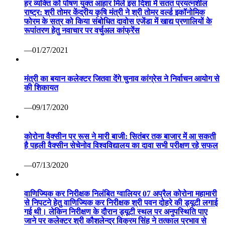
हर व्यक्ति को पोषण युक्त आहार मिले इस दिशा में सतत प्रयत्नशील
राष्ट्र: श्री तोमर केंद्रीय कृषि मंत्री ने श्री तोमर वर्ल्ड इकॉनोमिक
फोरम के सत्र को किया संबोधित दावोस एजेंडा में खाद्य प्रणालियों के
रूपांतरण हेतु नवाचार पर वर्चुअल कांफ्रेंस
—01/27/2021
मंत्री का बयान कलेक्टर जितवा देंगे चुनाव कांग्रेस ने निर्वाचन आयोग से
की शिकायत
—09/17/2020
कोरोना वैक्सीन पर रूस ने मारी बाजी: सितंबर तक बाजार में आ सकती
है पहली वैक्सीन सेचेनोव विश्वविद्यालय का दावा सभी परीक्षण रहे सफल
—07/13/2020
वाणिज्यिक कर निरीक्षक निलंबित ग्वालियर 07 अप्रैल कोरोना महामारी
से निपटने हेतु वाणिज्यिक कर निरीक्षक श्री पवन दोहरे की ड्यूटी लगाई
गई थी। लेकिन निरीक्षण के दौरान ड्यूटी स्थल पर अनुपस्थिति पाए
जाने पर कलेक्टर श्री कौशलेन्द्र विक्रम सिंह ने तत्काल प्रभाव से