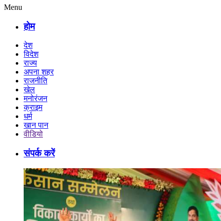
Menu
होम
देश
विदेश
राज्य
अपना शहर
राजनीति
खेल
मनोरंजन
क्राइम
धर्म
खान पान
वीडियो
संपर्क करें