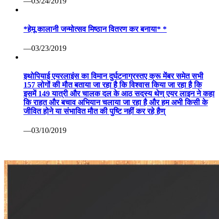
—03/24/2019
*हेमू कालानी जन्मोत्सव मिष्ठान वितरण कर बनाया* *
—03/23/2019
इथोपियाई एयरलाइंस का विमान दुर्घटनाग्रस्तए क्रू मेंबर समेत सभी
157 लोगों की मौत बताया जा रहा है कि विश्वास किया जा रहा है कि
इसमें 149 यात्री और चालक दल के आठ सदस्य थेण् एयर लाइन ने कहा
कि राहत और बचाव अभियान चलाया जा रहा है और हम अभी किसी के
जीवित होने या संभावित मौत की पुष्टि नहीं कर रहे हैण्
—03/10/2019