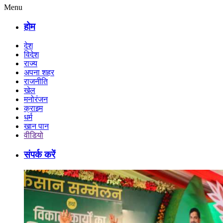
Menu
होम
देश
विदेश
राज्य
अपना शहर
राजनीति
खेल
मनोरंजन
क्राइम
धर्म
खान पान
वीडियो
संपर्क करें