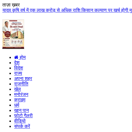
ताज़ा ख़बर
ष में एक लाख करोड़ से अधिक राशि किसान कल्याण पर खर्च होगी मुख्यमंत्री डॉ. याद
होम
देश
विदेश
राज्य
अपना शहर
राजनीति
खेल
मनोरंजन
क्राइम
धर्म
खान पान
फोटो गैलरी
वीडियो
संपर्क करें