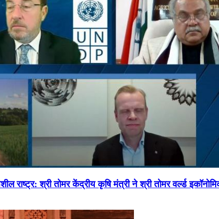
ल राष्ट्र: श्री तोमर केंद्रीय कृषि मंत्री ने श्री तोमर वर्ल्ड इकॉनो