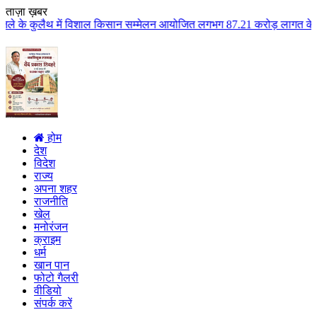
ताज़ा ख़बर
विशाल किसान सम्मेलन आयोजित लगभग 87.21 करोड़ लागत के 41 विकास कार्यों का किया
होम
देश
विदेश
राज्य
अपना शहर
राजनीति
खेल
मनोरंजन
क्राइम
धर्म
खान पान
फोटो गैलरी
वीडियो
संपर्क करें