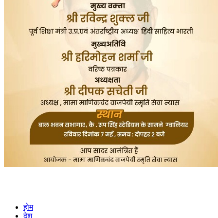
होम
देश