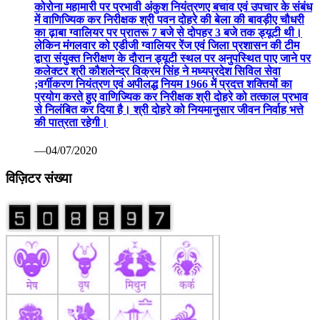
कोरोना महामारी पर प्रभावी अंकुश नियंत्रणए बचाव एवं उपचार के संबंध
में वाणिज्यिक कर निरीक्षक श्री पवन दोहरे की बेला की बावड़ीए चौधरी
का ढ़ाबा ग्वालियर पर प्रातरू 7 बजे से दोपहर 3 बजे तक ड्यूटी थी।
लेकिन मंगलवार को एडीजी ग्वालियर रेंज एवं जिला प्रशासन की टीम
द्वारा संयुक्त निरीक्षण के दौरान ड्यूटी स्थल पर अनुपस्थित पाए जाने पर
कलेक्टर श्री कौशलेन्द्र विक्रम सिंह ने मध्यप्रदेश सिविल सेवा
;वर्गीकरण नियंत्रण एवं अपीलद्ध नियम 1966 में प्रदत्त शक्तियों का
प्रयोग करते हुए वाणिज्यिक कर निरीक्षक श्री दोहरे को तत्काल प्रभाव
से निलंबित कर दिया है। श्री दोहरे को नियमानुसार जीवन निर्वाह भत्ते
की पात्रता रहेगी।
—04/07/2020
विज़िटर संख्या