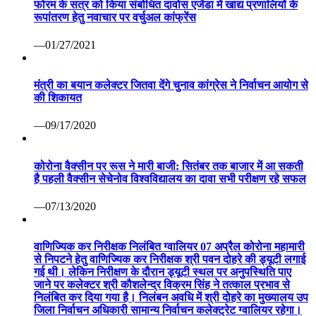
फोरम के सत्र को किया संबोधित दावोस एजेंडा में खाद्य प्रणालियों के
रूपांतरण हेतु नवाचार पर वर्चुअल कांफ्रेंस
—01/27/2021
मंत्री का बयान कलेक्टर जितवा देंगे चुनाव कांग्रेस ने निर्वाचन आयोग से
की शिकायत
—09/17/2020
कोरोना वैक्सीन पर रूस ने मारी बाजी: सितंबर तक बाजार में आ सकती
है पहली वैक्सीन सेचेनोव विश्वविद्यालय का दावा सभी परीक्षण रहे सफल
—07/13/2020
वाणिज्यिक कर निरीक्षक निलंबित ग्वालियर 07 अप्रैल कोरोना महामारी
से निपटने हेतु वाणिज्यिक कर निरीक्षक श्री पवन दोहरे की ड्यूटी लगाई
गई थी। लेकिन निरीक्षण के दौरान ड्यूटी स्थल पर अनुपस्थिति पाए
जाने पर कलेक्टर श्री कौशलेन्द्र विक्रम सिंह ने तत्काल प्रभाव से
निलंबित कर दिया गया है। निलंबन अवधि में श्री दोहरे का मुख्यालय उप
जिला निर्वाचन अधिकारी सामान्य निर्वाचन कलेक्ट्रेट ग्वालियर रहेगा।