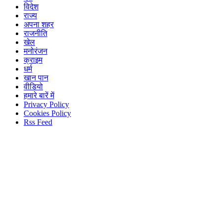
विदेश
राज्य
अपना शहर
राजनीति
खेल
मनोरंजन
क्राइम
धर्म
खान पान
वीडियो
हमारे बारें में
Privacy Policy
Cookies Policy
Rss Feed