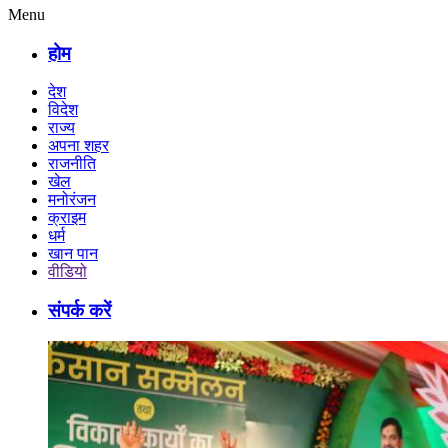
Menu
होम
देश
विदेश
राज्य
अपना शहर
राजनीति
खेल
मनोरंजन
क्राइम
धर्म
खान पान
वीडियो
संपर्क करें