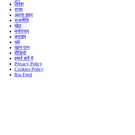
विदेश
राज्य
अपना शहर
राजनीति
खेल
मनोरंजन
क्राइम
धर्म
खान पान
वीडियो
हमारे बारें में
Privacy Policy
Cookies Policy
Rss Feed