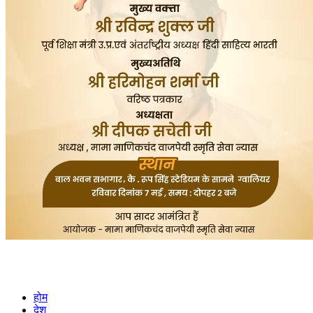
होम
देश