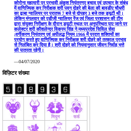
कोरोना महामारी पर प्रभावी अंकुश नियंत्रणए बचाव एवं उपचार के संबंध
में वाणिज्यिक कर निरीक्षक श्री पवन दोहरे की बेला की बावड़ीए चौधरी
का ढ़ाबा ग्वालियर पर प्रातरू 7 बजे से दोपहर 3 बजे तक ड्यूटी थी।
लेकिन मंगलवार को एडीजी ग्वालियर रेंज एवं जिला प्रशासन की टीम
द्वारा संयुक्त निरीक्षण के दौरान ड्यूटी स्थल पर अनुपस्थित पाए जाने पर
कलेक्टर श्री कौशलेन्द्र विक्रम सिंह ने मध्यप्रदेश सिविल सेवा
;वर्गीकरण नियंत्रण एवं अपीलद्ध नियम 1966 में प्रदत्त शक्तियों का
प्रयोग करते हुए वाणिज्यिक कर निरीक्षक श्री दोहरे को तत्काल प्रभाव
से निलंबित कर दिया है। श्री दोहरे को नियमानुसार जीवन निर्वाह भत्ते
की पात्रता रहेगी।
—04/07/2020
विज़िटर संख्या