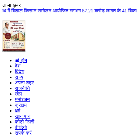
ताज़ा ख़बर
ान सम्मेलन आयोजित लगभग 87.21 करोड़ लागत के 41 विकास कार्यों का किया लोकार्पण
होम
देश
विदेश
राज्य
अपना शहर
राजनीति
खेल
मनोरंजन
क्राइम
धर्म
खान पान
फोटो गैलरी
वीडियो
संपर्क करें