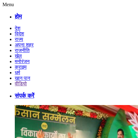
Menu
होम
देश
विदेश
राज्य
अपना शहर
राजनीति
खेल
मनोरंजन
क्राइम
धर्म
खान पान
वीडियो
संपर्क करें