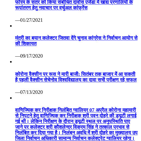
फोरम के सत्र को किया संबोधित दावोस एजेंडा में खाद्य प्रणालियों के
रूपांतरण हेतु नवाचार पर वर्चुअल कांफ्रेंस
—01/27/2021
मंत्री का बयान कलेक्टर जितवा देंगे चुनाव कांग्रेस ने निर्वाचन आयोग से
की शिकायत
—09/17/2020
कोरोना वैक्सीन पर रूस ने मारी बाजी: सितंबर तक बाजार में आ सकती
है पहली वैक्सीन सेचेनोव विश्वविद्यालय का दावा सभी परीक्षण रहे सफल
—07/13/2020
वाणिज्यिक कर निरीक्षक निलंबित ग्वालियर 07 अप्रैल कोरोना महामारी
से निपटने हेतु वाणिज्यिक कर निरीक्षक श्री पवन दोहरे की ड्यूटी लगाई
गई थी। लेकिन निरीक्षण के दौरान ड्यूटी स्थल पर अनुपस्थिति पाए
जाने पर कलेक्टर श्री कौशलेन्द्र विक्रम सिंह ने तत्काल प्रभाव से
निलंबित कर दिया गया है। निलंबन अवधि में श्री दोहरे का मुख्यालय उप
जिला निर्वाचन अधिकारी सामान्य निर्वाचन कलेक्ट्रेट ग्वालियर रहेगा।