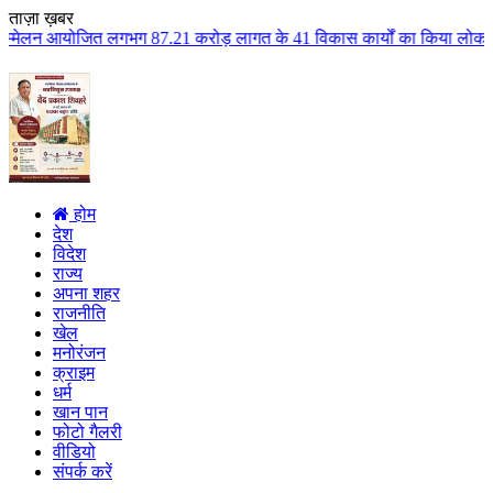
ताज़ा ख़बर
 87.21 करोड़ लागत के 41 विकास कार्यों का किया लोकार्पण एवं भूमिपूजन कुलैथ क्
होम
देश
विदेश
राज्य
अपना शहर
राजनीति
खेल
मनोरंजन
क्राइम
धर्म
खान पान
फोटो गैलरी
वीडियो
संपर्क करें