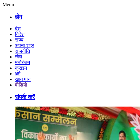
Menu
होम
देश
विदेश
राज्य
अपना शहर
राजनीति
खेल
मनोरंजन
क्राइम
धर्म
खान पान
वीडियो
संपर्क करें