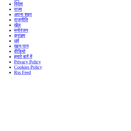
विदेश
राज्य
अपना शहर
राजनीति
खेल
मनोरंजन
क्राइम
धर्म
खान पान
वीडियो
हमारे बारें में
Privacy Policy
Cookies Policy
Rss Feed