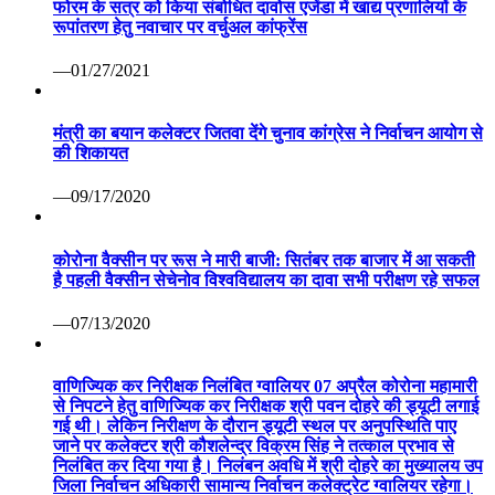
फोरम के सत्र को किया संबोधित दावोस एजेंडा में खाद्य प्रणालियों के
रूपांतरण हेतु नवाचार पर वर्चुअल कांफ्रेंस
—01/27/2021
मंत्री का बयान कलेक्टर जितवा देंगे चुनाव कांग्रेस ने निर्वाचन आयोग से
की शिकायत
—09/17/2020
कोरोना वैक्सीन पर रूस ने मारी बाजी: सितंबर तक बाजार में आ सकती
है पहली वैक्सीन सेचेनोव विश्वविद्यालय का दावा सभी परीक्षण रहे सफल
—07/13/2020
वाणिज्यिक कर निरीक्षक निलंबित ग्वालियर 07 अप्रैल कोरोना महामारी
से निपटने हेतु वाणिज्यिक कर निरीक्षक श्री पवन दोहरे की ड्यूटी लगाई
गई थी। लेकिन निरीक्षण के दौरान ड्यूटी स्थल पर अनुपस्थिति पाए
जाने पर कलेक्टर श्री कौशलेन्द्र विक्रम सिंह ने तत्काल प्रभाव से
निलंबित कर दिया गया है। निलंबन अवधि में श्री दोहरे का मुख्यालय उप
जिला निर्वाचन अधिकारी सामान्य निर्वाचन कलेक्ट्रेट ग्वालियर रहेगा।