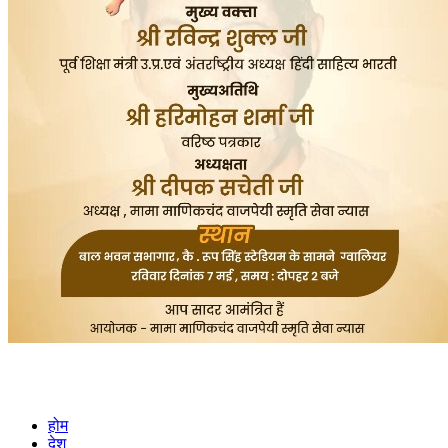
होम
देश