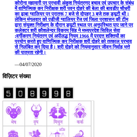
कोरोना महामारी पर प्रभावी अंकुश नियंत्रणए बचाव एवं उपचार के संबंध
में वाणिज्यिक कर निरीक्षक श्री पवन दोहरे की बेला की बावड़ीए चौधरी
का ढ़ाबा ग्वालियर पर प्रातरू 7 बजे से दोपहर 3 बजे तक ड्यूटी थी।
लेकिन मंगलवार को एडीजी ग्वालियर रेंज एवं जिला प्रशासन की टीम
द्वारा संयुक्त निरीक्षण के दौरान ड्यूटी स्थल पर अनुपस्थित पाए जाने पर
कलेक्टर श्री कौशलेन्द्र विक्रम सिंह ने मध्यप्रदेश सिविल सेवा
;वर्गीकरण नियंत्रण एवं अपीलद्ध नियम 1966 में प्रदत्त शक्तियों का
प्रयोग करते हुए वाणिज्यिक कर निरीक्षक श्री दोहरे को तत्काल प्रभाव
से निलंबित कर दिया है। श्री दोहरे को नियमानुसार जीवन निर्वाह भत्ते
की पात्रता रहेगी।
—04/07/2020
विज़िटर संख्या