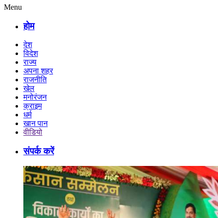
Menu
होम
देश
विदेश
राज्य
अपना शहर
राजनीति
खेल
मनोरंजन
क्राइम
धर्म
खान पान
वीडियो
संपर्क करें