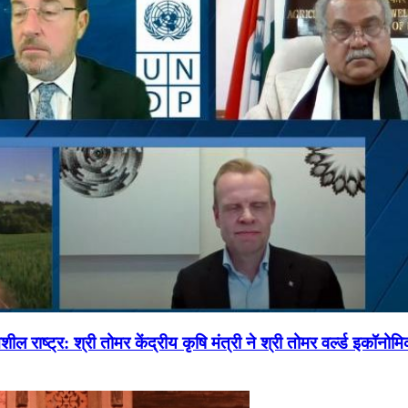
ल राष्ट्र: श्री तोमर केंद्रीय कृषि मंत्री ने श्री तोमर वर्ल्ड इकॉनो