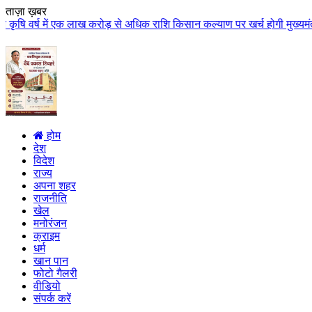
ताज़ा ख़बर
 एक लाख करोड़ से अधिक राशि किसान कल्याण पर खर्च होगी मुख्यमंत्री डॉ. यादव के
होम
देश
विदेश
राज्य
अपना शहर
राजनीति
खेल
मनोरंजन
क्राइम
धर्म
खान पान
फोटो गैलरी
वीडियो
संपर्क करें