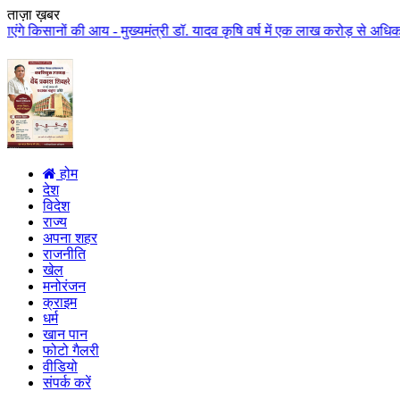
ताज़ा ख़बर
ी आय - मुख्यमंत्री डॉ. यादव कृषि वर्ष में एक लाख करोड़ से अधिक राशि किसान कल्
होम
देश
विदेश
राज्य
अपना शहर
राजनीति
खेल
मनोरंजन
क्राइम
धर्म
खान पान
फोटो गैलरी
वीडियो
संपर्क करें