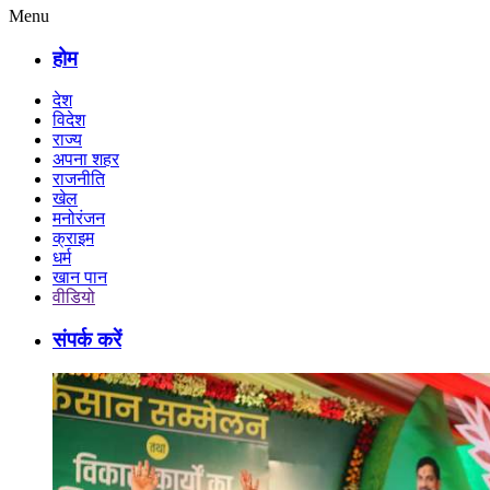
Menu
होम
देश
विदेश
राज्य
अपना शहर
राजनीति
खेल
मनोरंजन
क्राइम
धर्म
खान पान
वीडियो
संपर्क करें