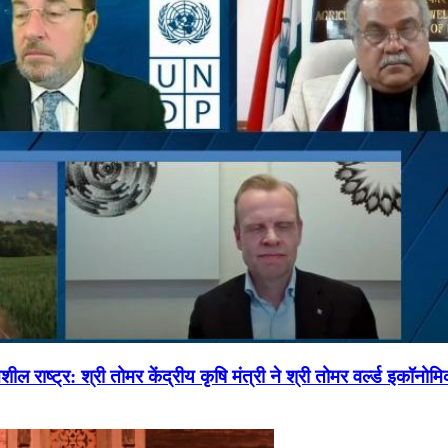
ल राष्ट्र: श्री तोमर केंद्रीय कृषि मंत्री ने श्री तोमर वर्ल्ड इकॉनो