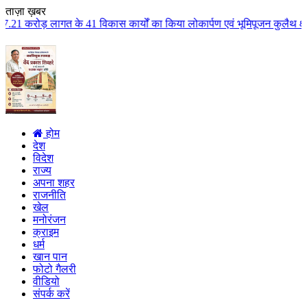
ताज़ा ख़बर
विकास कार्यों का किया लोकार्पण एवं भूमिपूजन कुलैथ क्षेत्र के विकास के लिये क
होम
देश
विदेश
राज्य
अपना शहर
राजनीति
खेल
मनोरंजन
क्राइम
धर्म
खान पान
फोटो गैलरी
वीडियो
संपर्क करें