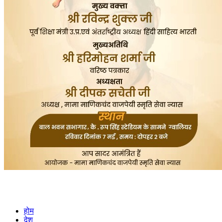
होम
देश