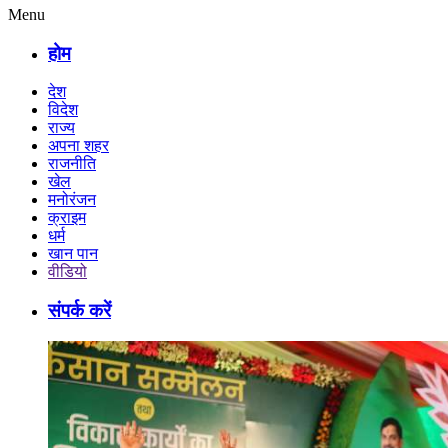
Menu
होम
देश
विदेश
राज्य
अपना शहर
राजनीति
खेल
मनोरंजन
क्राइम
धर्म
खान पान
वीडियो
संपर्क करें