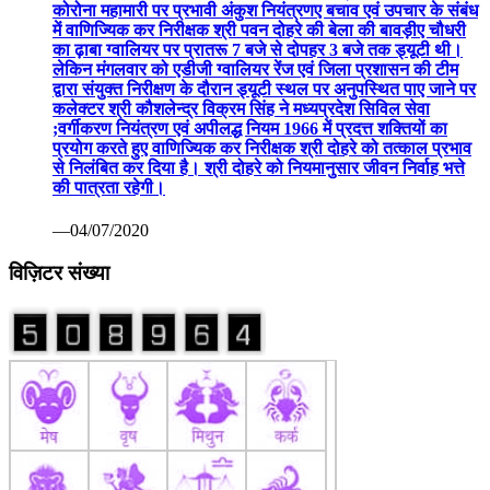
कोरोना महामारी पर प्रभावी अंकुश नियंत्रणए बचाव एवं उपचार के संबंध
में वाणिज्यिक कर निरीक्षक श्री पवन दोहरे की बेला की बावड़ीए चौधरी
का ढ़ाबा ग्वालियर पर प्रातरू 7 बजे से दोपहर 3 बजे तक ड्यूटी थी।
लेकिन मंगलवार को एडीजी ग्वालियर रेंज एवं जिला प्रशासन की टीम
द्वारा संयुक्त निरीक्षण के दौरान ड्यूटी स्थल पर अनुपस्थित पाए जाने पर
कलेक्टर श्री कौशलेन्द्र विक्रम सिंह ने मध्यप्रदेश सिविल सेवा
;वर्गीकरण नियंत्रण एवं अपीलद्ध नियम 1966 में प्रदत्त शक्तियों का
प्रयोग करते हुए वाणिज्यिक कर निरीक्षक श्री दोहरे को तत्काल प्रभाव
से निलंबित कर दिया है। श्री दोहरे को नियमानुसार जीवन निर्वाह भत्ते
की पात्रता रहेगी।
—04/07/2020
विज़िटर संख्या