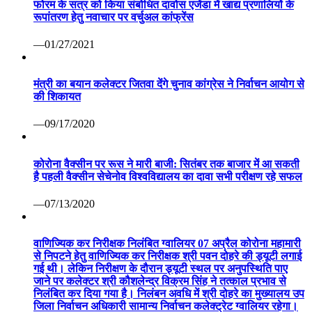
फोरम के सत्र को किया संबोधित दावोस एजेंडा में खाद्य प्रणालियों के
रूपांतरण हेतु नवाचार पर वर्चुअल कांफ्रेंस
—01/27/2021
मंत्री का बयान कलेक्टर जितवा देंगे चुनाव कांग्रेस ने निर्वाचन आयोग से
की शिकायत
—09/17/2020
कोरोना वैक्सीन पर रूस ने मारी बाजी: सितंबर तक बाजार में आ सकती
है पहली वैक्सीन सेचेनोव विश्वविद्यालय का दावा सभी परीक्षण रहे सफल
—07/13/2020
वाणिज्यिक कर निरीक्षक निलंबित ग्वालियर 07 अप्रैल कोरोना महामारी
से निपटने हेतु वाणिज्यिक कर निरीक्षक श्री पवन दोहरे की ड्यूटी लगाई
गई थी। लेकिन निरीक्षण के दौरान ड्यूटी स्थल पर अनुपस्थिति पाए
जाने पर कलेक्टर श्री कौशलेन्द्र विक्रम सिंह ने तत्काल प्रभाव से
निलंबित कर दिया गया है। निलंबन अवधि में श्री दोहरे का मुख्यालय उप
जिला निर्वाचन अधिकारी सामान्य निर्वाचन कलेक्ट्रेट ग्वालियर रहेगा।