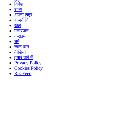
विदेश
राज्य
अपना शहर
राजनीति
खेल
मनोरंजन
क्राइम
धर्म
खान पान
वीडियो
हमारे बारें में
Privacy Policy
Cookies Policy
Rss Feed