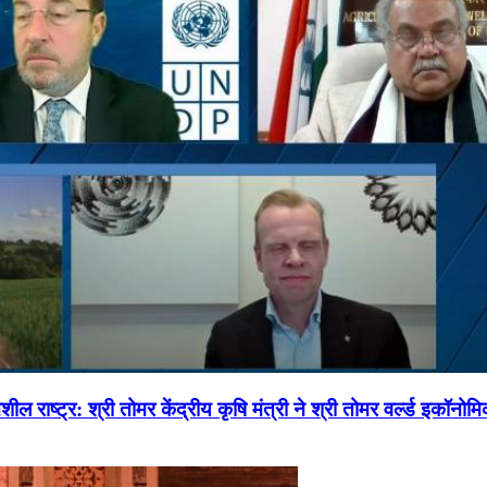
ल राष्ट्र: श्री तोमर केंद्रीय कृषि मंत्री ने श्री तोमर वर्ल्ड इकॉनो