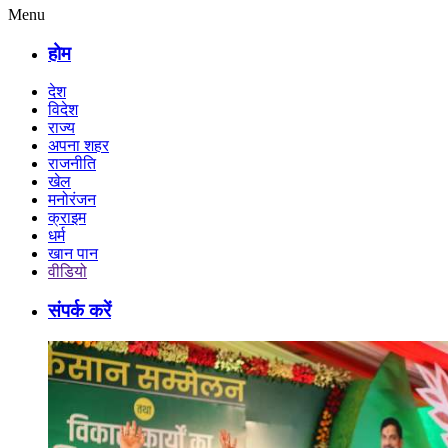
Menu
होम
देश
विदेश
राज्य
अपना शहर
राजनीति
खेल
मनोरंजन
क्राइम
धर्म
खान पान
वीडियो
संपर्क करें