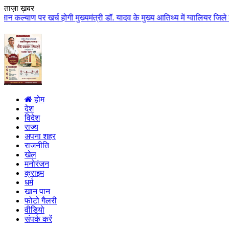
ताज़ा ख़बर
्च होगी मुख्यमंत्री डॉ. यादव के मुख्य आतिथ्य में ग्वालियर जिले के कुलैथ में 
होम
देश
विदेश
राज्य
अपना शहर
राजनीति
खेल
मनोरंजन
क्राइम
धर्म
खान पान
फोटो गैलरी
वीडियो
संपर्क करें