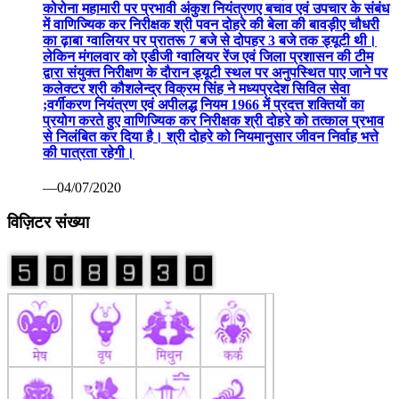
कोरोना महामारी पर प्रभावी अंकुश नियंत्रणए बचाव एवं उपचार के संबंध
में वाणिज्यिक कर निरीक्षक श्री पवन दोहरे की बेला की बावड़ीए चौधरी
का ढ़ाबा ग्वालियर पर प्रातरू 7 बजे से दोपहर 3 बजे तक ड्यूटी थी।
लेकिन मंगलवार को एडीजी ग्वालियर रेंज एवं जिला प्रशासन की टीम
द्वारा संयुक्त निरीक्षण के दौरान ड्यूटी स्थल पर अनुपस्थित पाए जाने पर
कलेक्टर श्री कौशलेन्द्र विक्रम सिंह ने मध्यप्रदेश सिविल सेवा
;वर्गीकरण नियंत्रण एवं अपीलद्ध नियम 1966 में प्रदत्त शक्तियों का
प्रयोग करते हुए वाणिज्यिक कर निरीक्षक श्री दोहरे को तत्काल प्रभाव
से निलंबित कर दिया है। श्री दोहरे को नियमानुसार जीवन निर्वाह भत्ते
की पात्रता रहेगी।
—04/07/2020
विज़िटर संख्या