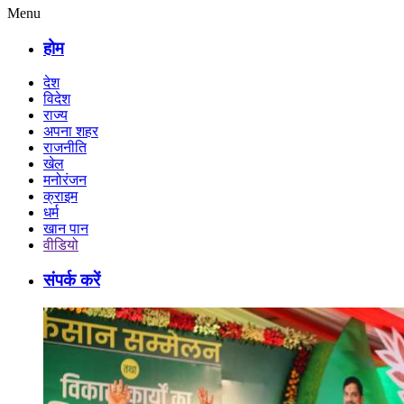
Menu
होम
देश
विदेश
राज्य
अपना शहर
राजनीति
खेल
मनोरंजन
क्राइम
धर्म
खान पान
वीडियो
संपर्क करें