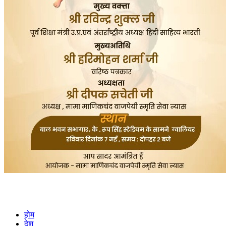
होम
देश