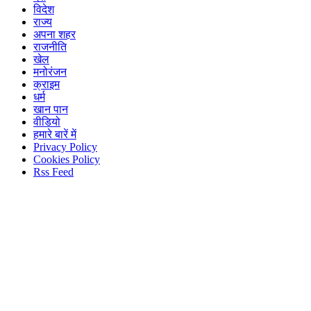
विदेश
राज्य
अपना शहर
राजनीति
खेल
मनोरंजन
क्राइम
धर्म
खान पान
वीडियो
हमारे बारें में
Privacy Policy
Cookies Policy
Rss Feed