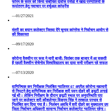
फोरम के सत्र को किया संबोधित दावोस एजेंडा में खाद्य प्रणालियों के
रूपांतरण हेतु नवाचार पर वर्चुअल कांफ्रेंस
—01/27/2021
मंत्री का बयान कलेक्टर जितवा देंगे चुनाव कांग्रेस ने निर्वाचन आयोग से
की शिकायत
—09/17/2020
कोरोना वैक्सीन पर रूस ने मारी बाजी: सितंबर तक बाजार में आ सकती
है पहली वैक्सीन सेचेनोव विश्वविद्यालय का दावा सभी परीक्षण रहे सफल
—07/13/2020
वाणिज्यिक कर निरीक्षक निलंबित ग्वालियर 07 अप्रैल कोरोना महामारी
से निपटने हेतु वाणिज्यिक कर निरीक्षक श्री पवन दोहरे की ड्यूटी लगाई
गई थी। लेकिन निरीक्षण के दौरान ड्यूटी स्थल पर अनुपस्थिति पाए
जाने पर कलेक्टर श्री कौशलेन्द्र विक्रम सिंह ने तत्काल प्रभाव से
निलंबित कर दिया गया है। निलंबन अवधि में श्री दोहरे का मुख्यालय उप
जिला निर्वाचन अधिकारी सामान्य निर्वाचन कलेक्ट्रेट ग्वालियर रहेगा।