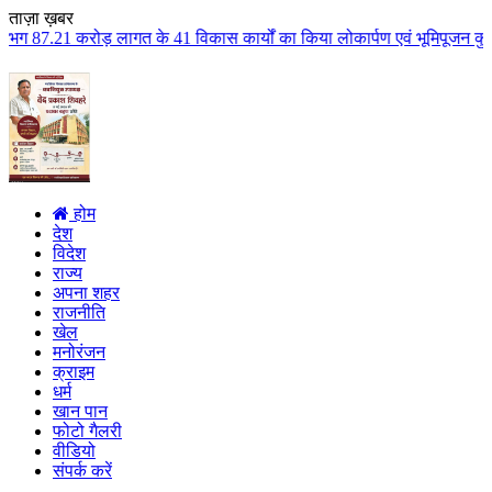
ताज़ा ख़बर
के 41 विकास कार्यों का किया लोकार्पण एवं भूमिपूजन कुलैथ क्षेत्र के विकास के 
होम
देश
विदेश
राज्य
अपना शहर
राजनीति
खेल
मनोरंजन
क्राइम
धर्म
खान पान
फोटो गैलरी
वीडियो
संपर्क करें