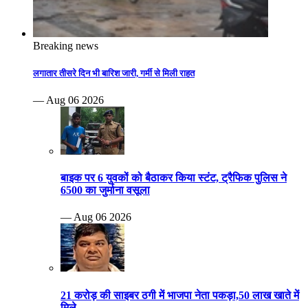
Breaking news
लगातार तीसरे दिन भी बारिश जारी, गर्मी से मिली राहत
— Aug 06 2026
बाइक पर 6 युवकों को बैठाकर किया स्टंट, ट्रैफिक पुलिस ने
6500 का जुर्माना वसूला
— Aug 06 2026
21 करोड़ की साइबर ठगी में भाजपा नेता पकड़ा,50 लाख खाते में
मिले