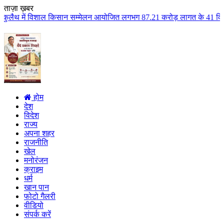
ताज़ा ख़बर
िसान सम्मेलन आयोजित लगभग 87.21 करोड़ लागत के 41 विकास कार्यों का किया लोकार्
होम
देश
विदेश
राज्य
अपना शहर
राजनीति
खेल
मनोरंजन
क्राइम
धर्म
खान पान
फोटो गैलरी
वीडियो
संपर्क करें