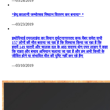
—03/24/2019
*हेमू कालानी जन्मोत्सव मिष्ठान वितरण कर बनाया* *
—03/23/2019
इथोपियाई एयरलाइंस का विमान दुर्घटनाग्रस्तए क्रू मेंबर समेत सभी
157 लोगों की मौत बताया जा रहा है कि विश्वास किया जा रहा है कि
इसमें 149 यात्री और चालक दल के आठ सदस्य थेण् एयर लाइन ने कहा
कि राहत और बचाव अभियान चलाया जा रहा है और हम अभी किसी के
जीवित होने या संभावित मौत की पुष्टि नहीं कर रहे हैण्
—03/10/2019