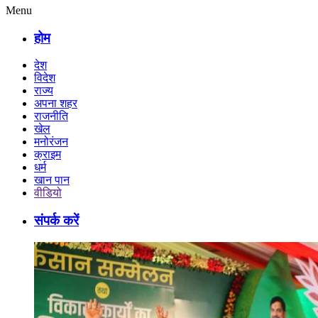
Menu
होम
देश
विदेश
राज्य
अपना शहर
राजनीति
खेल
मनोरंजन
क्राइम
धर्म
खान पान
वीडियो
संपर्क करें