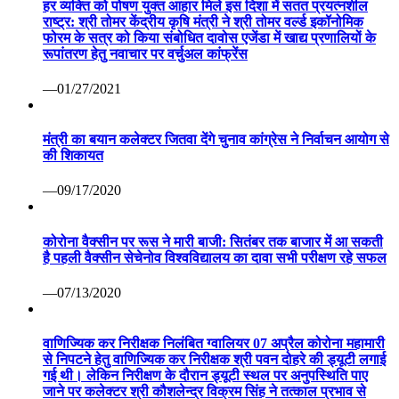
हर व्यक्ति को पोषण युक्त आहार मिले इस दिशा में सतत प्रयत्नशील
राष्ट्र: श्री तोमर केंद्रीय कृषि मंत्री ने श्री तोमर वर्ल्ड इकॉनोमिक
फोरम के सत्र को किया संबोधित दावोस एजेंडा में खाद्य प्रणालियों के
रूपांतरण हेतु नवाचार पर वर्चुअल कांफ्रेंस
—01/27/2021
मंत्री का बयान कलेक्टर जितवा देंगे चुनाव कांग्रेस ने निर्वाचन आयोग से
की शिकायत
—09/17/2020
कोरोना वैक्सीन पर रूस ने मारी बाजी: सितंबर तक बाजार में आ सकती
है पहली वैक्सीन सेचेनोव विश्वविद्यालय का दावा सभी परीक्षण रहे सफल
—07/13/2020
वाणिज्यिक कर निरीक्षक निलंबित ग्वालियर 07 अप्रैल कोरोना महामारी
से निपटने हेतु वाणिज्यिक कर निरीक्षक श्री पवन दोहरे की ड्यूटी लगाई
गई थी। लेकिन निरीक्षण के दौरान ड्यूटी स्थल पर अनुपस्थिति पाए
जाने पर कलेक्टर श्री कौशलेन्द्र विक्रम सिंह ने तत्काल प्रभाव से