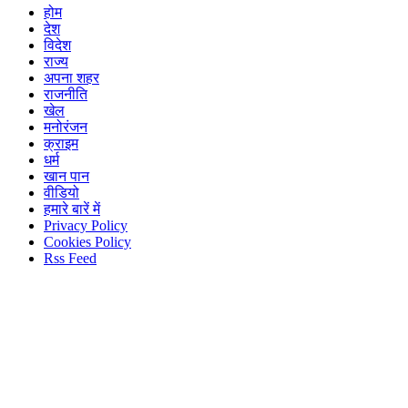
होम
देश
विदेश
राज्य
अपना शहर
राजनीति
खेल
मनोरंजन
क्राइम
धर्म
खान पान
वीडियो
हमारे बारें में
Privacy Policy
Cookies Policy
Rss Feed