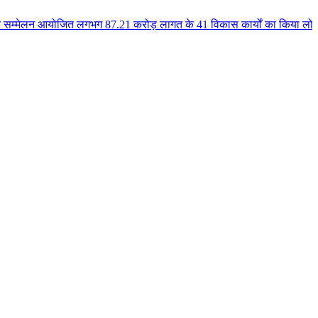
त लगभग 87.21 करोड़ लागत के 41 विकास कार्यों का किया लोकार्पण एवं भूमिपूजन कु