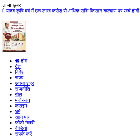
ताज़ा ख़बर
र्ष में एक लाख करोड़ से अधिक राशि किसान कल्याण पर खर्च होगी मुख्यमंत्री डॉ. य
होम
देश
विदेश
राज्य
अपना शहर
राजनीति
खेल
मनोरंजन
क्राइम
धर्म
खान पान
फोटो गैलरी
वीडियो
संपर्क करें