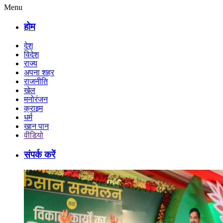
Menu
होम
देश
विदेश
राज्य
अपना शहर
राजनीति
खेल
मनोरंजन
क्राइम
धर्म
खान पान
वीडियो
संपर्क करें