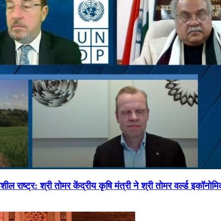
ल राष्ट्र: श्री तोमर केंद्रीय कृषि मंत्री ने श्री तोमर वर्ल्ड इकॉनो