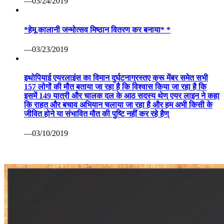
—03/24/2019
*हेमू कालानी जन्मोत्सव मिष्ठान वितरण कर बनाया* *
—03/23/2019
इथोपियाई एयरलाइंस का विमान दुर्घटनाग्रस्तए क्रू मेंबर समेत सभी
157 लोगों की मौत बताया जा रहा है कि विश्वास किया जा रहा है कि
इसमें 149 यात्री और चालक दल के आठ सदस्य थेण् एयर लाइन ने कहा
कि राहत और बचाव अभियान चलाया जा रहा है और हम अभी किसी के
जीवित होने या संभावित मौत की पुष्टि नहीं कर रहे हैण्
—03/10/2019