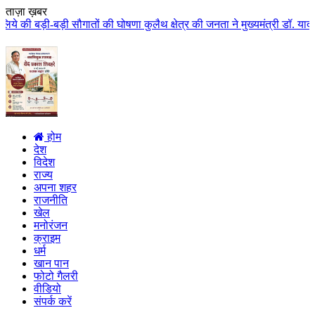
ताज़ा ख़बर
ों की घोषणा कुलैथ क्षेत्र की जनता ने मुख्यमंत्री डॉ. यादव का किया आत्मीय स्व
होम
देश
विदेश
राज्य
अपना शहर
राजनीति
खेल
मनोरंजन
क्राइम
धर्म
खान पान
फोटो गैलरी
वीडियो
संपर्क करें