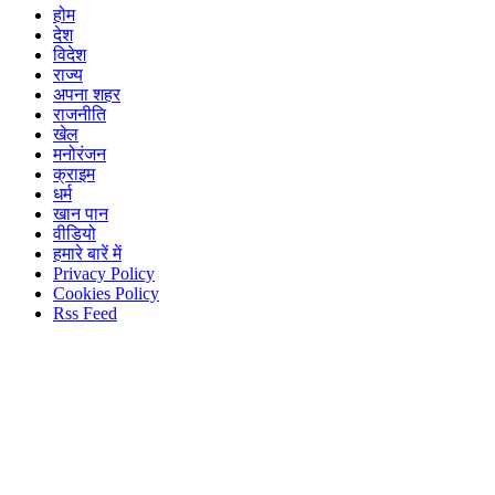
होम
देश
विदेश
राज्य
अपना शहर
राजनीति
खेल
मनोरंजन
क्राइम
धर्म
खान पान
वीडियो
हमारे बारें में
Privacy Policy
Cookies Policy
Rss Feed