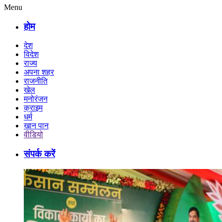
Menu
होम
देश
विदेश
राज्य
अपना शहर
राजनीति
खेल
मनोरंजन
क्राइम
धर्म
खान पान
वीडियो
संपर्क करें