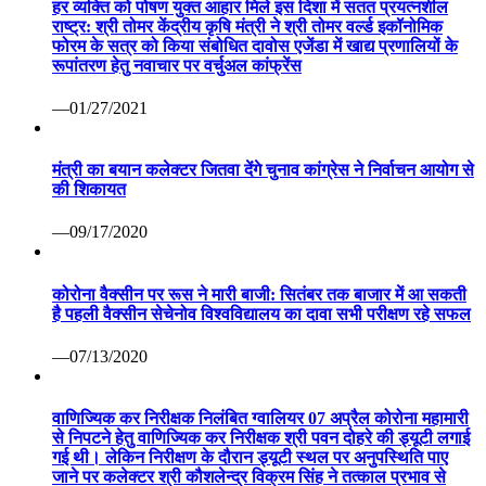
हर व्यक्ति को पोषण युक्त आहार मिले इस दिशा में सतत प्रयत्नशील
राष्ट्र: श्री तोमर केंद्रीय कृषि मंत्री ने श्री तोमर वर्ल्ड इकॉनोमिक
फोरम के सत्र को किया संबोधित दावोस एजेंडा में खाद्य प्रणालियों के
रूपांतरण हेतु नवाचार पर वर्चुअल कांफ्रेंस
—01/27/2021
मंत्री का बयान कलेक्टर जितवा देंगे चुनाव कांग्रेस ने निर्वाचन आयोग से
की शिकायत
—09/17/2020
कोरोना वैक्सीन पर रूस ने मारी बाजी: सितंबर तक बाजार में आ सकती
है पहली वैक्सीन सेचेनोव विश्वविद्यालय का दावा सभी परीक्षण रहे सफल
—07/13/2020
वाणिज्यिक कर निरीक्षक निलंबित ग्वालियर 07 अप्रैल कोरोना महामारी
से निपटने हेतु वाणिज्यिक कर निरीक्षक श्री पवन दोहरे की ड्यूटी लगाई
गई थी। लेकिन निरीक्षण के दौरान ड्यूटी स्थल पर अनुपस्थिति पाए
जाने पर कलेक्टर श्री कौशलेन्द्र विक्रम सिंह ने तत्काल प्रभाव से