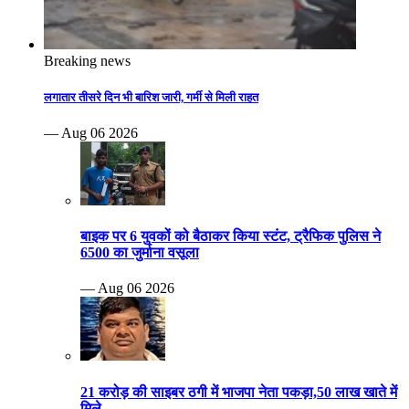
Breaking news
लगातार तीसरे दिन भी बारिश जारी, गर्मी से मिली राहत
— Aug 06 2026
बाइक पर 6 युवकों को बैठाकर किया स्टंट, ट्रैफिक पुलिस ने
6500 का जुर्माना वसूला
— Aug 06 2026
21 करोड़ की साइबर ठगी में भाजपा नेता पकड़ा,50 लाख खाते में
मिले