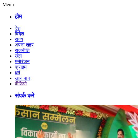
Menu
होम
देश
विदेश
राज्य
अपना शहर
राजनीति
खेल
मनोरंजन
क्राइम
धर्म
खान पान
वीडियो
संपर्क करें