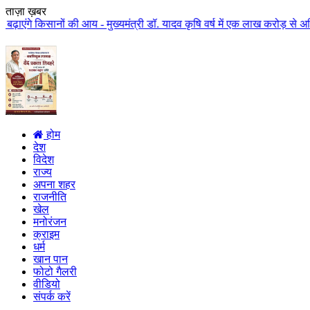
ताज़ा ख़बर
ं की आय - मुख्यमंत्री डॉ. यादव कृषि वर्ष में एक लाख करोड़ से अधिक राशि किसान 
होम
देश
विदेश
राज्य
अपना शहर
राजनीति
खेल
मनोरंजन
क्राइम
धर्म
खान पान
फोटो गैलरी
वीडियो
संपर्क करें