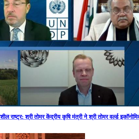
ल राष्ट्र: श्री तोमर केंद्रीय कृषि मंत्री ने श्री तोमर वर्ल्ड इकॉनो