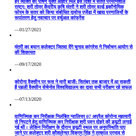
हर व्यक्ति को पोषण युक्त आहार मिले इस दिशा में सतत प्रयत्नशील
राष्ट्र: श्री तोमर केंद्रीय कृषि मंत्री ने श्री तोमर वर्ल्ड इकॉनोमिक
फोरम के सत्र को किया संबोधित दावोस एजेंडा में खाद्य प्रणालियों के
रूपांतरण हेतु नवाचार पर वर्चुअल कांफ्रेंस
—01/27/2021
मंत्री का बयान कलेक्टर जितवा देंगे चुनाव कांग्रेस ने निर्वाचन आयोग से
की शिकायत
—09/17/2020
कोरोना वैक्सीन पर रूस ने मारी बाजी: सितंबर तक बाजार में आ सकती
है पहली वैक्सीन सेचेनोव विश्वविद्यालय का दावा सभी परीक्षण रहे सफल
—07/13/2020
वाणिज्यिक कर निरीक्षक निलंबित ग्वालियर 07 अप्रैल कोरोना महामारी
से निपटने हेतु वाणिज्यिक कर निरीक्षक श्री पवन दोहरे की ड्यूटी लगाई
गई थी। लेकिन निरीक्षण के दौरान ड्यूटी स्थल पर अनुपस्थिति पाए
जाने पर कलेक्टर श्री कौशलेन्द्र विक्रम सिंह ने तत्काल प्रभाव से