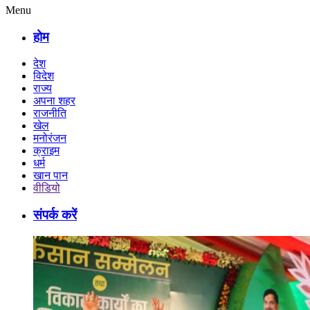
Menu
होम
देश
विदेश
राज्य
अपना शहर
राजनीति
खेल
मनोरंजन
क्राइम
धर्म
खान पान
वीडियो
संपर्क करें