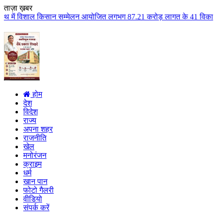
ताज़ा ख़बर
न सम्मेलन आयोजित लगभग 87.21 करोड़ लागत के 41 विकास कार्यों का किया लोकार्पण
होम
देश
विदेश
राज्य
अपना शहर
राजनीति
खेल
मनोरंजन
क्राइम
धर्म
खान पान
फोटो गैलरी
वीडियो
संपर्क करें