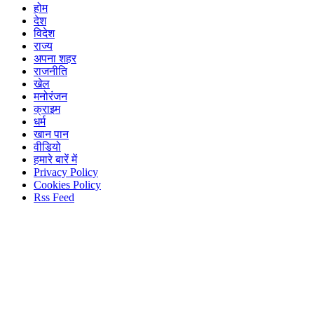
होम
देश
विदेश
राज्य
अपना शहर
राजनीति
खेल
मनोरंजन
क्राइम
धर्म
खान पान
वीडियो
हमारे बारें में
Privacy Policy
Cookies Policy
Rss Feed