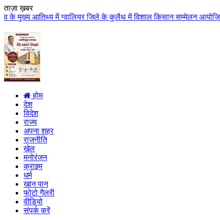
ताज़ा ख़बर
तिथ्य में ग्वालियर जिले के कुलैथ में विशाल किसान सम्मेलन आयोजित लगभग 87.21 क
होम
देश
विदेश
राज्य
अपना शहर
राजनीति
खेल
मनोरंजन
क्राइम
धर्म
खान पान
फोटो गैलरी
वीडियो
संपर्क करें