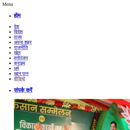
Menu
होम
देश
विदेश
राज्य
अपना शहर
राजनीति
खेल
मनोरंजन
क्राइम
धर्म
खान पान
वीडियो
संपर्क करें