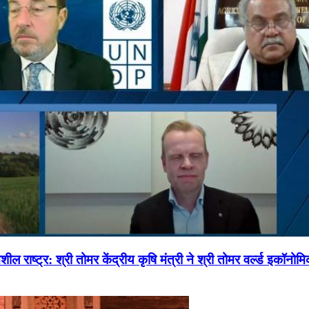
ल राष्ट्र: श्री तोमर केंद्रीय कृषि मंत्री ने श्री तोमर वर्ल्ड इकॉनो