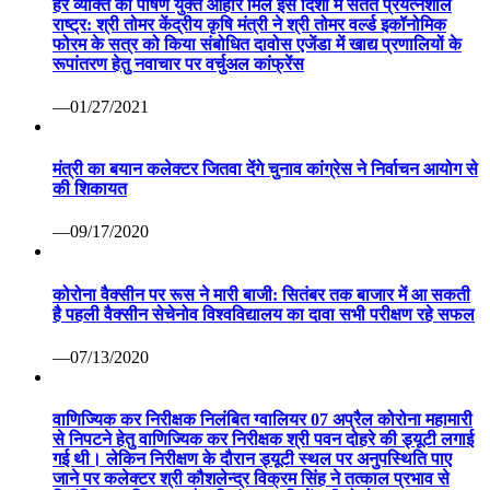
हर व्यक्ति को पोषण युक्त आहार मिले इस दिशा में सतत प्रयत्नशील
राष्ट्र: श्री तोमर केंद्रीय कृषि मंत्री ने श्री तोमर वर्ल्ड इकॉनोमिक
फोरम के सत्र को किया संबोधित दावोस एजेंडा में खाद्य प्रणालियों के
रूपांतरण हेतु नवाचार पर वर्चुअल कांफ्रेंस
—01/27/2021
मंत्री का बयान कलेक्टर जितवा देंगे चुनाव कांग्रेस ने निर्वाचन आयोग से
की शिकायत
—09/17/2020
कोरोना वैक्सीन पर रूस ने मारी बाजी: सितंबर तक बाजार में आ सकती
है पहली वैक्सीन सेचेनोव विश्वविद्यालय का दावा सभी परीक्षण रहे सफल
—07/13/2020
वाणिज्यिक कर निरीक्षक निलंबित ग्वालियर 07 अप्रैल कोरोना महामारी
से निपटने हेतु वाणिज्यिक कर निरीक्षक श्री पवन दोहरे की ड्यूटी लगाई
गई थी। लेकिन निरीक्षण के दौरान ड्यूटी स्थल पर अनुपस्थिति पाए
जाने पर कलेक्टर श्री कौशलेन्द्र विक्रम सिंह ने तत्काल प्रभाव से