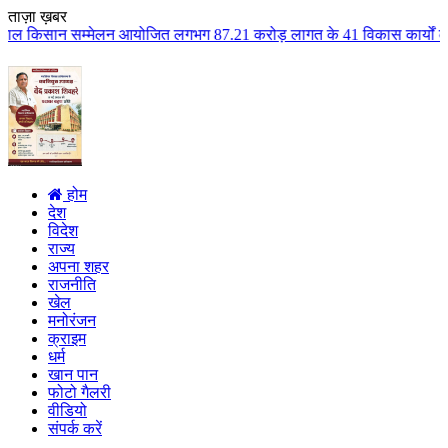
ताज़ा ख़बर
न आयोजित लगभग 87.21 करोड़ लागत के 41 विकास कार्यों का किया लोकार्पण एवं भूम
होम
देश
विदेश
राज्य
अपना शहर
राजनीति
खेल
मनोरंजन
क्राइम
धर्म
खान पान
फोटो गैलरी
वीडियो
संपर्क करें