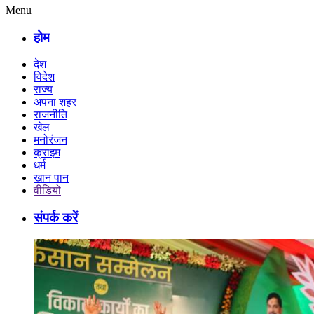
Menu
होम
देश
विदेश
राज्य
अपना शहर
राजनीति
खेल
मनोरंजन
क्राइम
धर्म
खान पान
वीडियो
संपर्क करें