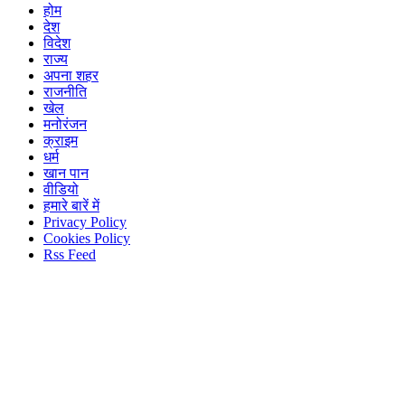
होम
देश
विदेश
राज्य
अपना शहर
राजनीति
खेल
मनोरंजन
क्राइम
धर्म
खान पान
वीडियो
हमारे बारें में
Privacy Policy
Cookies Policy
Rss Feed