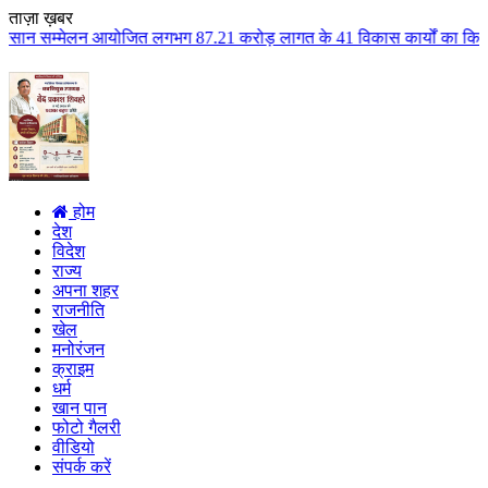
ताज़ा ख़बर
जित लगभग 87.21 करोड़ लागत के 41 विकास कार्यों का किया लोकार्पण एवं भूमिपूजन 
होम
देश
विदेश
राज्य
अपना शहर
राजनीति
खेल
मनोरंजन
क्राइम
धर्म
खान पान
फोटो गैलरी
वीडियो
संपर्क करें