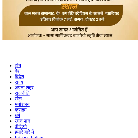
होम
देश
विदेश
राज्य
अपना शहर
राजनीति
खेल
मनोरंजन
क्राइम
धर्म
खान पान
वीडियो
हमारे बारें में
Privacy Policy