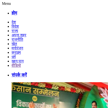
Menu
होम
देश
विदेश
राज्य
अपना शहर
राजनीति
खेल
मनोरंजन
क्राइम
धर्म
खान पान
वीडियो
संपर्क करें