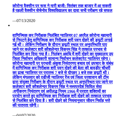
कोरोना वैक्सीन पर रूस ने मारी बाजी: सितंबर तक बाजार में आ सकती
है पहली वैक्सीन सेचेनोव विश्वविद्यालय का दावा सभी परीक्षण रहे सफल
—07/13/2020
वाणिज्यिक कर निरीक्षक निलंबित ग्वालियर 07 अप्रैल कोरोना महामारी
से निपटने हेतु वाणिज्यिक कर निरीक्षक श्री पवन दोहरे की ड्यूटी लगाई
गई थी। लेकिन निरीक्षण के दौरान ड्यूटी स्थल पर अनुपस्थिति पाए
जाने पर कलेक्टर श्री कौशलेन्द्र विक्रम सिंह ने तत्काल प्रभाव से
निलंबित कर दिया गया है। निलंबन अवधि में श्री दोहरे का मुख्यालय उप
जिला निर्वाचन अधिकारी सामान्य निर्वाचन कलेक्ट्रेट ग्वालियर रहेगा।
कोरोना महामारी पर प्रभावी अंकुश नियंत्रणए बचाव एवं उपचार के संबंध
में वाणिज्यिक कर निरीक्षक श्री पवन दोहरे की बेला की बावड़ीए चौधरी
का ढ़ाबा ग्वालियर पर प्रातरू 7 बजे से दोपहर 3 बजे तक ड्यूटी थी।
लेकिन मंगलवार को एडीजी ग्वालियर रेंज एवं जिला प्रशासन की टीम
द्वारा संयुक्त निरीक्षण के दौरान ड्यूटी स्थल पर अनुपस्थित पाए जाने पर
कलेक्टर श्री कौशलेन्द्र विक्रम सिंह ने मध्यप्रदेश सिविल सेवा
;वर्गीकरण नियंत्रण एवं अपीलद्ध नियम 1966 में प्रदत्त शक्तियों का
प्रयोग करते हुए वाणिज्यिक कर निरीक्षक श्री दोहरे को तत्काल प्रभाव
से निलंबित कर दिया है। श्री दोहरे को नियमानुसार जीवन निर्वाह भत्ते
की पात्रता रहेगी।
—04/07/2020