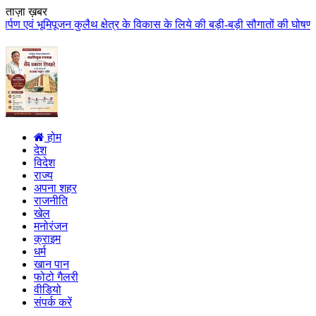
ताज़ा ख़बर
कुलैथ क्षेत्र के विकास के लिये की बड़ी-बड़ी सौगातों की घोषणा कुलैथ क्षेत्र की 
होम
देश
विदेश
राज्य
अपना शहर
राजनीति
खेल
मनोरंजन
क्राइम
धर्म
खान पान
फोटो गैलरी
वीडियो
संपर्क करें