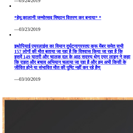
—03/24/2019
*हेमू कालानी जन्मोत्सव मिष्ठान वितरण कर बनाया* *
—03/23/2019
इथोपियाई एयरलाइंस का विमान दुर्घटनाग्रस्तए क्रू मेंबर समेत सभी
157 लोगों की मौत बताया जा रहा है कि विश्वास किया जा रहा है कि
इसमें 149 यात्री और चालक दल के आठ सदस्य थेण् एयर लाइन ने कहा
कि राहत और बचाव अभियान चलाया जा रहा है और हम अभी किसी के
जीवित होने या संभावित मौत की पुष्टि नहीं कर रहे हैण्
—03/10/2019