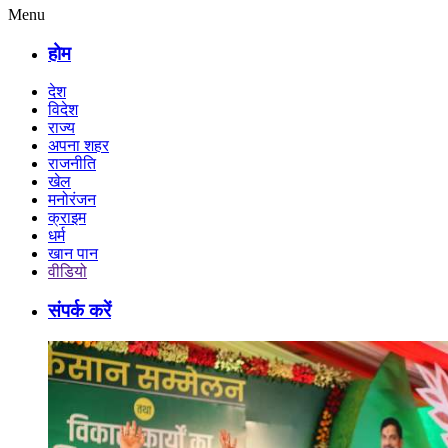
Menu
होम
देश
विदेश
राज्य
अपना शहर
राजनीति
खेल
मनोरंजन
क्राइम
धर्म
खान पान
वीडियो
संपर्क करें