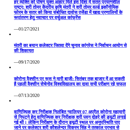
हर व्यक्ति को पोषण युक्त आहार मिले इस दिशा में सतत प्रयत्नशील
राष्ट्र: श्री तोमर केंद्रीय कृषि मंत्री ने श्री तोमर वर्ल्ड इकॉनोमिक
फोरम के सत्र को किया संबोधित दावोस एजेंडा में खाद्य प्रणालियों के
रूपांतरण हेतु नवाचार पर वर्चुअल कांफ्रेंस
—01/27/2021
मंत्री का बयान कलेक्टर जितवा देंगे चुनाव कांग्रेस ने निर्वाचन आयोग से
की शिकायत
—09/17/2020
कोरोना वैक्सीन पर रूस ने मारी बाजी: सितंबर तक बाजार में आ सकती
है पहली वैक्सीन सेचेनोव विश्वविद्यालय का दावा सभी परीक्षण रहे सफल
—07/13/2020
वाणिज्यिक कर निरीक्षक निलंबित ग्वालियर 07 अप्रैल कोरोना महामारी
से निपटने हेतु वाणिज्यिक कर निरीक्षक श्री पवन दोहरे की ड्यूटी लगाई
गई थी। लेकिन निरीक्षण के दौरान ड्यूटी स्थल पर अनुपस्थिति पाए
जाने पर कलेक्टर श्री कौशलेन्द्र विक्रम सिंह ने तत्काल प्रभाव से