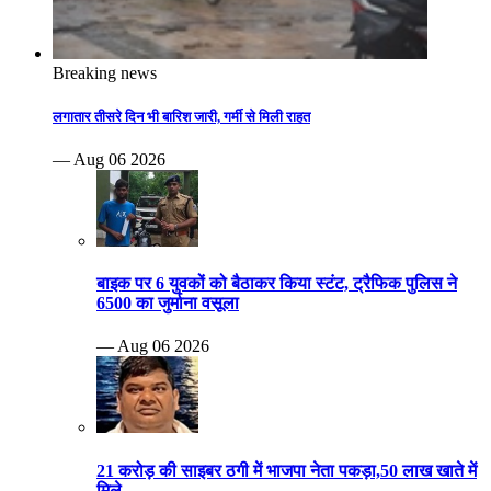
Breaking news
लगातार तीसरे दिन भी बारिश जारी, गर्मी से मिली राहत
— Aug 06 2026
बाइक पर 6 युवकों को बैठाकर किया स्टंट, ट्रैफिक पुलिस ने
6500 का जुर्माना वसूला
— Aug 06 2026
21 करोड़ की साइबर ठगी में भाजपा नेता पकड़ा,50 लाख खाते में
मिले