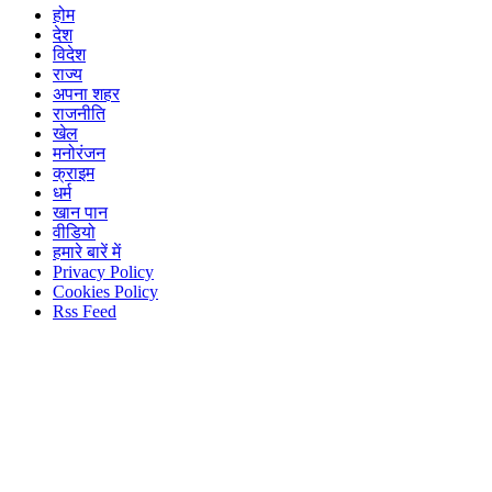
होम
देश
विदेश
राज्य
अपना शहर
राजनीति
खेल
मनोरंजन
क्राइम
धर्म
खान पान
वीडियो
हमारे बारें में
Privacy Policy
Cookies Policy
Rss Feed