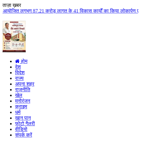
ताज़ा ख़बर
 करोड़ लागत के 41 विकास कार्यों का किया लोकार्पण एवं भूमिपूजन कुलैथ क्षेत्र
होम
देश
विदेश
राज्य
अपना शहर
राजनीति
खेल
मनोरंजन
क्राइम
धर्म
खान पान
फोटो गैलरी
वीडियो
संपर्क करें