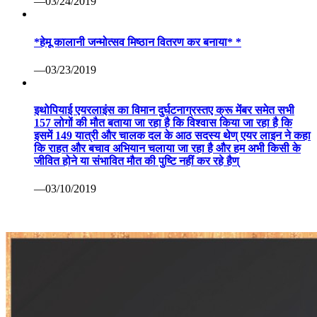
—03/24/2019
*हेमू कालानी जन्मोत्सव मिष्ठान वितरण कर बनाया* *
—03/23/2019
इथोपियाई एयरलाइंस का विमान दुर्घटनाग्रस्तए क्रू मेंबर समेत सभी
157 लोगों की मौत बताया जा रहा है कि विश्वास किया जा रहा है कि
इसमें 149 यात्री और चालक दल के आठ सदस्य थेण् एयर लाइन ने कहा
कि राहत और बचाव अभियान चलाया जा रहा है और हम अभी किसी के
जीवित होने या संभावित मौत की पुष्टि नहीं कर रहे हैण्
—03/10/2019