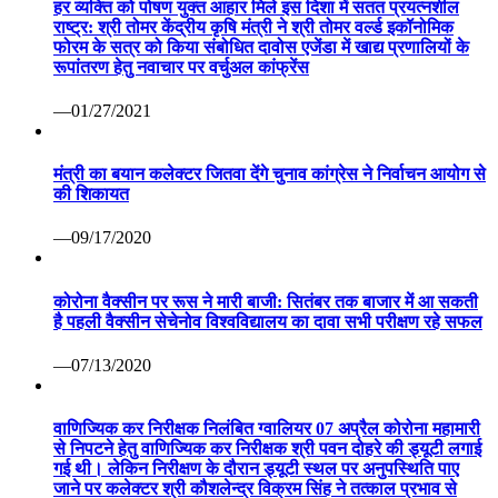
हर व्यक्ति को पोषण युक्त आहार मिले इस दिशा में सतत प्रयत्नशील
राष्ट्र: श्री तोमर केंद्रीय कृषि मंत्री ने श्री तोमर वर्ल्ड इकॉनोमिक
फोरम के सत्र को किया संबोधित दावोस एजेंडा में खाद्य प्रणालियों के
रूपांतरण हेतु नवाचार पर वर्चुअल कांफ्रेंस
—01/27/2021
मंत्री का बयान कलेक्टर जितवा देंगे चुनाव कांग्रेस ने निर्वाचन आयोग से
की शिकायत
—09/17/2020
कोरोना वैक्सीन पर रूस ने मारी बाजी: सितंबर तक बाजार में आ सकती
है पहली वैक्सीन सेचेनोव विश्वविद्यालय का दावा सभी परीक्षण रहे सफल
—07/13/2020
वाणिज्यिक कर निरीक्षक निलंबित ग्वालियर 07 अप्रैल कोरोना महामारी
से निपटने हेतु वाणिज्यिक कर निरीक्षक श्री पवन दोहरे की ड्यूटी लगाई
गई थी। लेकिन निरीक्षण के दौरान ड्यूटी स्थल पर अनुपस्थिति पाए
जाने पर कलेक्टर श्री कौशलेन्द्र विक्रम सिंह ने तत्काल प्रभाव से