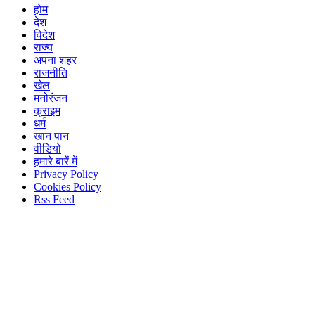
होम
देश
विदेश
राज्य
अपना शहर
राजनीति
खेल
मनोरंजन
क्राइम
धर्म
खान पान
वीडियो
हमारे बारें में
Privacy Policy
Cookies Policy
Rss Feed