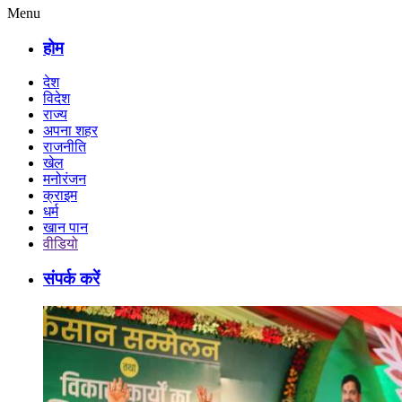
Menu
होम
देश
विदेश
राज्य
अपना शहर
राजनीति
खेल
मनोरंजन
क्राइम
धर्म
खान पान
वीडियो
संपर्क करें