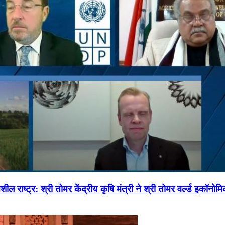
ल राष्ट्र: श्री तोमर केंद्रीय कृषि मंत्री ने श्री तोमर वर्ल्ड इकॉनो