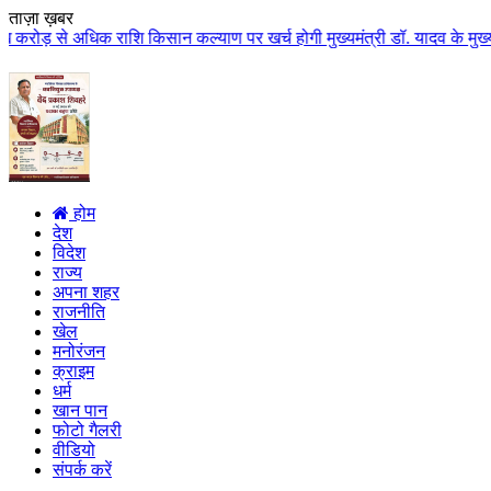
ताज़ा ख़बर
क राशि किसान कल्याण पर खर्च होगी मुख्यमंत्री डॉ. यादव के मुख्य आतिथ्य में ग्
होम
देश
विदेश
राज्य
अपना शहर
राजनीति
खेल
मनोरंजन
क्राइम
धर्म
खान पान
फोटो गैलरी
वीडियो
संपर्क करें