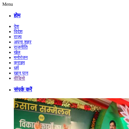
Menu
होम
देश
विदेश
राज्य
अपना शहर
राजनीति
खेल
मनोरंजन
क्राइम
धर्म
खान पान
वीडियो
संपर्क करें