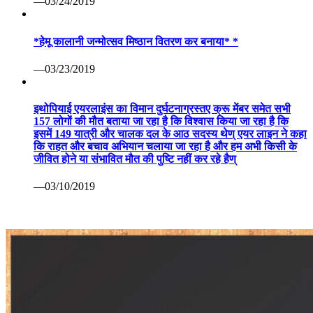
—03/24/2019
*हेमू कालानी जन्मोत्सव मिष्ठान वितरण कर बनाया* *
—03/23/2019
इथोपियाई एयरलाइंस का विमान दुर्घटनाग्रस्तए क्रू मेंबर समेत सभी
157 लोगों की मौत बताया जा रहा है कि विश्वास किया जा रहा है कि
इसमें 149 यात्री और चालक दल के आठ सदस्य थेण् एयर लाइन ने कहा
कि राहत और बचाव अभियान चलाया जा रहा है और हम अभी किसी के
जीवित होने या संभावित मौत की पुष्टि नहीं कर रहे हैण्
—03/10/2019