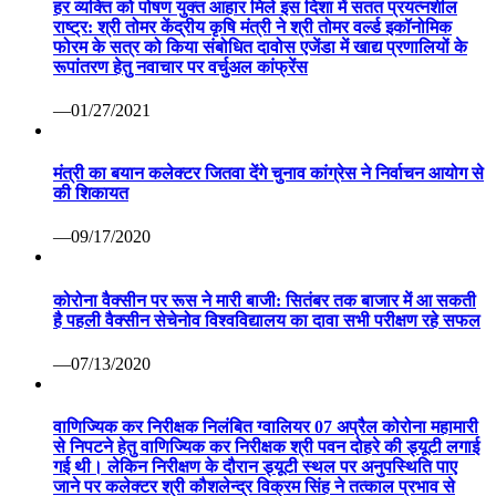
हर व्यक्ति को पोषण युक्त आहार मिले इस दिशा में सतत प्रयत्नशील
राष्ट्र: श्री तोमर केंद्रीय कृषि मंत्री ने श्री तोमर वर्ल्ड इकॉनोमिक
फोरम के सत्र को किया संबोधित दावोस एजेंडा में खाद्य प्रणालियों के
रूपांतरण हेतु नवाचार पर वर्चुअल कांफ्रेंस
—01/27/2021
मंत्री का बयान कलेक्टर जितवा देंगे चुनाव कांग्रेस ने निर्वाचन आयोग से
की शिकायत
—09/17/2020
कोरोना वैक्सीन पर रूस ने मारी बाजी: सितंबर तक बाजार में आ सकती
है पहली वैक्सीन सेचेनोव विश्वविद्यालय का दावा सभी परीक्षण रहे सफल
—07/13/2020
वाणिज्यिक कर निरीक्षक निलंबित ग्वालियर 07 अप्रैल कोरोना महामारी
से निपटने हेतु वाणिज्यिक कर निरीक्षक श्री पवन दोहरे की ड्यूटी लगाई
गई थी। लेकिन निरीक्षण के दौरान ड्यूटी स्थल पर अनुपस्थिति पाए
जाने पर कलेक्टर श्री कौशलेन्द्र विक्रम सिंह ने तत्काल प्रभाव से