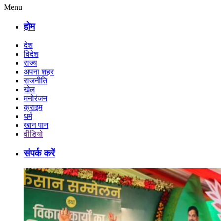
Menu
होम
देश
विदेश
राज्य
अपना शहर
राजनीति
खेल
मनोरंजन
क्राइम
धर्म
खान पान
वीडियो
संपर्क करें