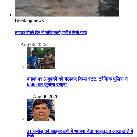
Breaking news
लगातार तीसरे दिन भी बारिश जारी, गर्मी से मिली राहत
— Aug 06 2026
बाइक पर 6 युवकों को बैठाकर किया स्टंट, ट्रैफिक पुलिस ने
6500 का जुर्माना वसूला
— Aug 06 2026
21 करोड़ की साइबर ठगी में भाजपा नेता पकड़ा,50 लाख खाते में
मिले