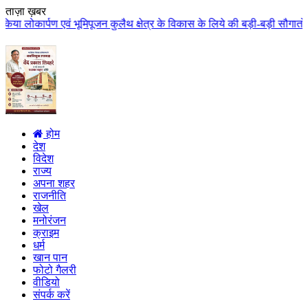
ताज़ा ख़बर
जन कुलैथ क्षेत्र के विकास के लिये की बड़ी-बड़ी सौगातों की घोषणा कुलैथ क्षेत्र 
होम
देश
विदेश
राज्य
अपना शहर
राजनीति
खेल
मनोरंजन
क्राइम
धर्म
खान पान
फोटो गैलरी
वीडियो
संपर्क करें