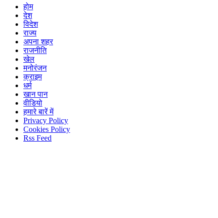
होम
देश
विदेश
राज्य
अपना शहर
राजनीति
खेल
मनोरंजन
क्राइम
धर्म
खान पान
वीडियो
हमारे बारें में
Privacy Policy
Cookies Policy
Rss Feed