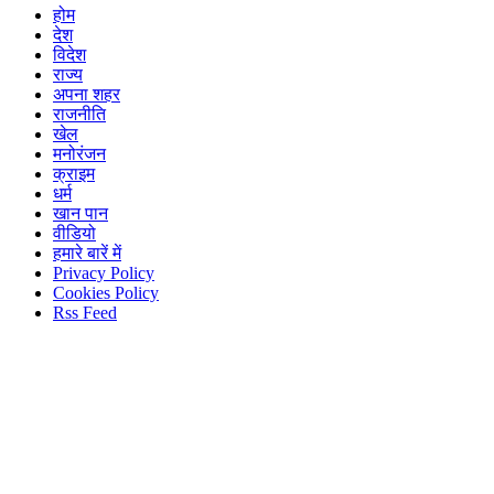
होम
देश
विदेश
राज्य
अपना शहर
राजनीति
खेल
मनोरंजन
क्राइम
धर्म
खान पान
वीडियो
हमारे बारें में
Privacy Policy
Cookies Policy
Rss Feed