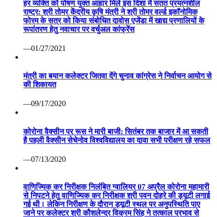
हर व्यक्ति को पोषण युक्त आहार मिले इस दिशा में सतत प्रयत्नशील
राष्ट्र: श्री तोमर केंद्रीय कृषि मंत्री ने श्री तोमर वर्ल्ड इकॉनोमिक
फोरम के सत्र को किया संबोधित दावोस एजेंडा में खाद्य प्रणालियों के
रूपांतरण हेतु नवाचार पर वर्चुअल कांफ्रेंस
—01/27/2021
मंत्री का बयान कलेक्टर जितवा देंगे चुनाव कांग्रेस ने निर्वाचन आयोग से
की शिकायत
—09/17/2020
कोरोना वैक्सीन पर रूस ने मारी बाजी: सितंबर तक बाजार में आ सकती
है पहली वैक्सीन सेचेनोव विश्वविद्यालय का दावा सभी परीक्षण रहे सफल
—07/13/2020
वाणिज्यिक कर निरीक्षक निलंबित ग्वालियर 07 अप्रैल कोरोना महामारी
से निपटने हेतु वाणिज्यिक कर निरीक्षक श्री पवन दोहरे की ड्यूटी लगाई
गई थी। लेकिन निरीक्षण के दौरान ड्यूटी स्थल पर अनुपस्थिति पाए
जाने पर कलेक्टर श्री कौशलेन्द्र विक्रम सिंह ने तत्काल प्रभाव से