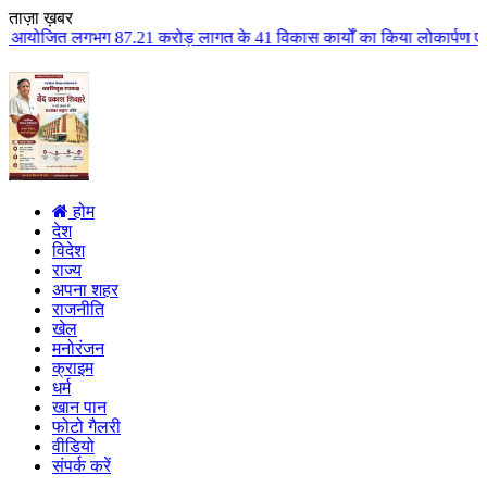
ताज़ा ख़बर
1 करोड़ लागत के 41 विकास कार्यों का किया लोकार्पण एवं भूमिपूजन कुलैथ क्षेत्र
होम
देश
विदेश
राज्य
अपना शहर
राजनीति
खेल
मनोरंजन
क्राइम
धर्म
खान पान
फोटो गैलरी
वीडियो
संपर्क करें