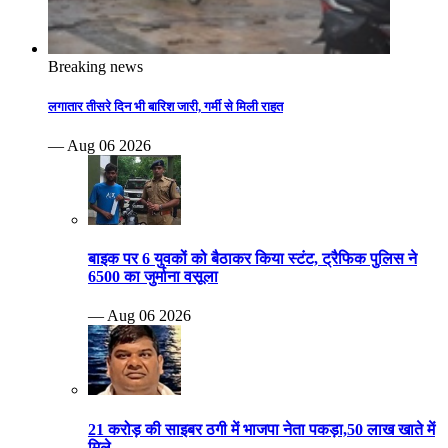
Breaking news
लगातार तीसरे दिन भी बारिश जारी, गर्मी से मिली राहत
— Aug 06 2026
बाइक पर 6 युवकों को बैठाकर किया स्टंट, ट्रैफिक पुलिस ने
6500 का जुर्माना वसूला
— Aug 06 2026
21 करोड़ की साइबर ठगी में भाजपा नेता पकड़ा,50 लाख खाते में
मिले