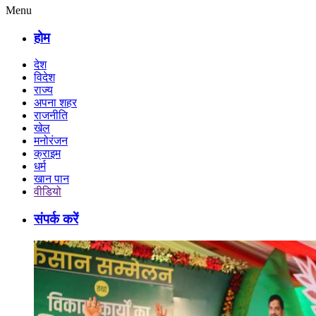
Menu
होम
देश
विदेश
राज्य
अपना शहर
राजनीति
खेल
मनोरंजन
क्राइम
धर्म
खान पान
वीडियो
संपर्क करें