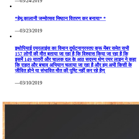
—03/24/2019
*हेमू कालानी जन्मोत्सव मिष्ठान वितरण कर बनाया* *
—03/23/2019
इथोपियाई एयरलाइंस का विमान दुर्घटनाग्रस्तए क्रू मेंबर समेत सभी
157 लोगों की मौत बताया जा रहा है कि विश्वास किया जा रहा है कि
इसमें 149 यात्री और चालक दल के आठ सदस्य थेण् एयर लाइन ने कहा
कि राहत और बचाव अभियान चलाया जा रहा है और हम अभी किसी के
जीवित होने या संभावित मौत की पुष्टि नहीं कर रहे हैण्
—03/10/2019