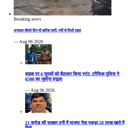
Breaking news
लगातार तीसरे दिन भी बारिश जारी, गर्मी से मिली राहत
— Aug 06 2026
बाइक पर 6 युवकों को बैठाकर किया स्टंट, ट्रैफिक पुलिस ने
6500 का जुर्माना वसूला
— Aug 06 2026
21 करोड़ की साइबर ठगी में भाजपा नेता पकड़ा,50 लाख खाते में
मिले