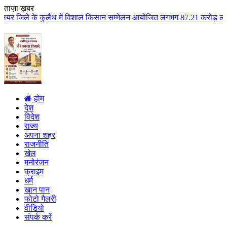
ताज़ा ख़बर
ैथ में विशाल किसान सम्मेलन आयोजित लगभग 87.21 करोड़ लागत के 41 विकास कार्यों 
होम
देश
विदेश
राज्य
अपना शहर
राजनीति
खेल
मनोरंजन
क्राइम
धर्म
खान पान
फोटो गैलरी
वीडियो
संपर्क करें