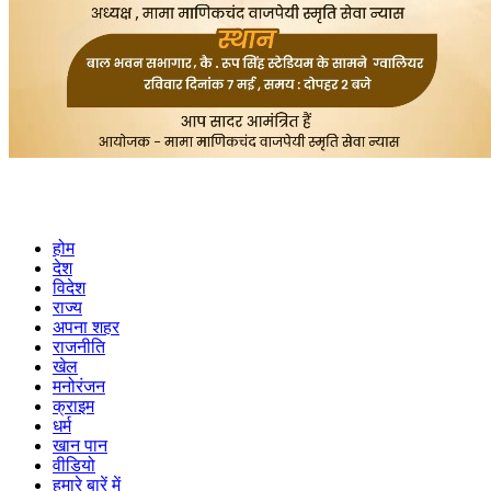
होम
देश
विदेश
राज्य
अपना शहर
राजनीति
खेल
मनोरंजन
क्राइम
धर्म
खान पान
वीडियो
हमारे बारें में