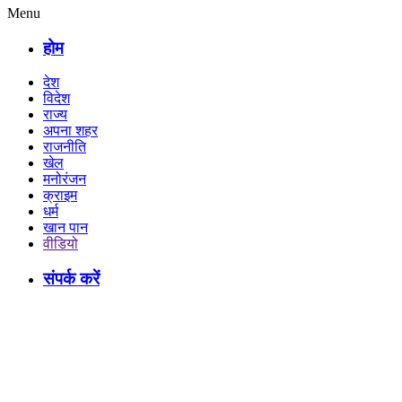
Menu
होम
देश
विदेश
राज्य
अपना शहर
राजनीति
खेल
मनोरंजन
क्राइम
धर्म
खान पान
वीडियो
संपर्क करें