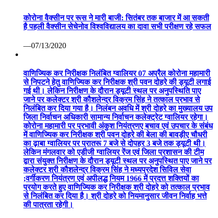
कोरोना वैक्सीन पर रूस ने मारी बाजी: सितंबर तक बाजार में आ सकती
है पहली वैक्सीन सेचेनोव विश्वविद्यालय का दावा सभी परीक्षण रहे सफल
—07/13/2020
वाणिज्यिक कर निरीक्षक निलंबित ग्वालियर 07 अप्रैल कोरोना महामारी
से निपटने हेतु वाणिज्यिक कर निरीक्षक श्री पवन दोहरे की ड्यूटी लगाई
गई थी। लेकिन निरीक्षण के दौरान ड्यूटी स्थल पर अनुपस्थिति पाए
जाने पर कलेक्टर श्री कौशलेन्द्र विक्रम सिंह ने तत्काल प्रभाव से
निलंबित कर दिया गया है। निलंबन अवधि में श्री दोहरे का मुख्यालय उप
जिला निर्वाचन अधिकारी सामान्य निर्वाचन कलेक्ट्रेट ग्वालियर रहेगा।
कोरोना महामारी पर प्रभावी अंकुश नियंत्रणए बचाव एवं उपचार के संबंध
में वाणिज्यिक कर निरीक्षक श्री पवन दोहरे की बेला की बावड़ीए चौधरी
का ढ़ाबा ग्वालियर पर प्रातरू 7 बजे से दोपहर 3 बजे तक ड्यूटी थी।
लेकिन मंगलवार को एडीजी ग्वालियर रेंज एवं जिला प्रशासन की टीम
द्वारा संयुक्त निरीक्षण के दौरान ड्यूटी स्थल पर अनुपस्थित पाए जाने पर
कलेक्टर श्री कौशलेन्द्र विक्रम सिंह ने मध्यप्रदेश सिविल सेवा
;वर्गीकरण नियंत्रण एवं अपीलद्ध नियम 1966 में प्रदत्त शक्तियों का
प्रयोग करते हुए वाणिज्यिक कर निरीक्षक श्री दोहरे को तत्काल प्रभाव
से निलंबित कर दिया है। श्री दोहरे को नियमानुसार जीवन निर्वाह भत्ते
की पात्रता रहेगी।