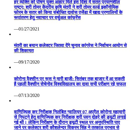
हर व्यक्ति को पोषण युक्त आहार मिले इस दिशा में सतत प्रयत्नशील
राष्ट्र: श्री तोमर केंद्रीय कृषि मंत्री ने श्री तोमर वर्ल्ड इकॉनोमिक
फोरम के सत्र को किया संबोधित दावोस एजेंडा में खाद्य प्रणालियों के
रूपांतरण हेतु नवाचार पर वर्चुअल कांफ्रेंस
—01/27/2021
मंत्री का बयान कलेक्टर जितवा देंगे चुनाव कांग्रेस ने निर्वाचन आयोग से
की शिकायत
—09/17/2020
कोरोना वैक्सीन पर रूस ने मारी बाजी: सितंबर तक बाजार में आ सकती
है पहली वैक्सीन सेचेनोव विश्वविद्यालय का दावा सभी परीक्षण रहे सफल
—07/13/2020
वाणिज्यिक कर निरीक्षक निलंबित ग्वालियर 07 अप्रैल कोरोना महामारी
से निपटने हेतु वाणिज्यिक कर निरीक्षक श्री पवन दोहरे की ड्यूटी लगाई
गई थी। लेकिन निरीक्षण के दौरान ड्यूटी स्थल पर अनुपस्थिति पाए
जाने पर कलेक्टर श्री कौशलेन्द्र विक्रम सिंह ने तत्काल प्रभाव से