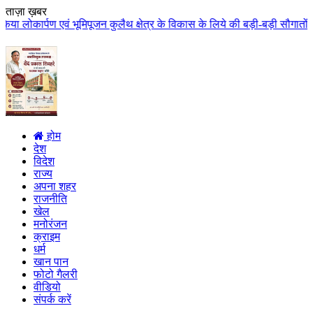
ताज़ा ख़बर
जन कुलैथ क्षेत्र के विकास के लिये की बड़ी-बड़ी सौगातों की घोषणा कुलैथ क्षेत्र 
होम
देश
विदेश
राज्य
अपना शहर
राजनीति
खेल
मनोरंजन
क्राइम
धर्म
खान पान
फोटो गैलरी
वीडियो
संपर्क करें