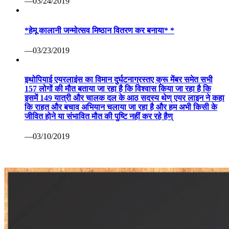
—03/24/2019
*हेमू कालानी जन्मोत्सव मिष्ठान वितरण कर बनाया* *
—03/23/2019
इथोपियाई एयरलाइंस का विमान दुर्घटनाग्रस्तए क्रू मेंबर समेत सभी
157 लोगों की मौत बताया जा रहा है कि विश्वास किया जा रहा है कि
इसमें 149 यात्री और चालक दल के आठ सदस्य थेण् एयर लाइन ने कहा
कि राहत और बचाव अभियान चलाया जा रहा है और हम अभी किसी के
जीवित होने या संभावित मौत की पुष्टि नहीं कर रहे हैण्
—03/10/2019