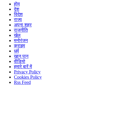
होम
देश
विदेश
राज्य
अपना शहर
राजनीति
खेल
मनोरंजन
क्राइम
धर्म
खान पान
वीडियो
हमारे बारें में
Privacy Policy
Cookies Policy
Rss Feed