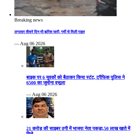
Breaking news
लगातार तीसरे दिन भी बारिश जारी, गर्मी से मिली राहत
— Aug 06 2026
बाइक पर 6 युवकों को बैठाकर किया स्टंट, ट्रैफिक पुलिस ने
6500 का जुर्माना वसूला
— Aug 06 2026
21 करोड़ की साइबर ठगी में भाजपा नेता पकड़ा,50 लाख खाते में
मिले