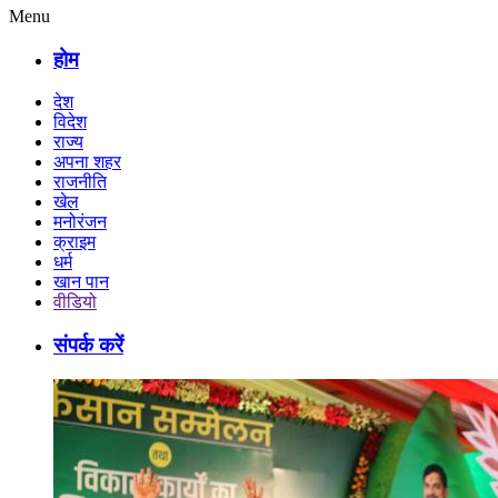
Menu
होम
देश
विदेश
राज्य
अपना शहर
राजनीति
खेल
मनोरंजन
क्राइम
धर्म
खान पान
वीडियो
संपर्क करें