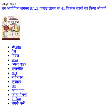
ताज़ा ख़बर
7.21 करोड़ लागत के 41 विकास कार्यों का किया लोकार्पण एवं भूमिपूजन कुलैथ क्षे
होम
देश
विदेश
राज्य
अपना शहर
राजनीति
खेल
मनोरंजन
क्राइम
धर्म
खान पान
फोटो गैलरी
वीडियो
संपर्क करें