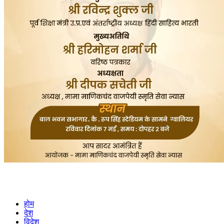
होम
देश
विदेश