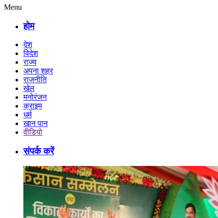
Menu
होम
देश
विदेश
राज्य
अपना शहर
राजनीति
खेल
मनोरंजन
क्राइम
धर्म
खान पान
वीडियो
संपर्क करें