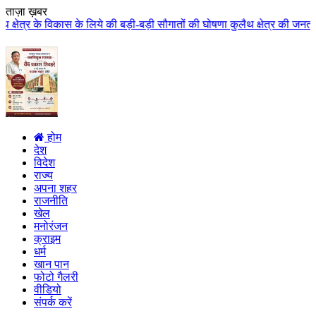
ताज़ा ख़बर
िये की बड़ी-बड़ी सौगातों की घोषणा कुलैथ क्षेत्र की जनता ने मुख्यमंत्री डॉ. याद
होम
देश
विदेश
राज्य
अपना शहर
राजनीति
खेल
मनोरंजन
क्राइम
धर्म
खान पान
फोटो गैलरी
वीडियो
संपर्क करें