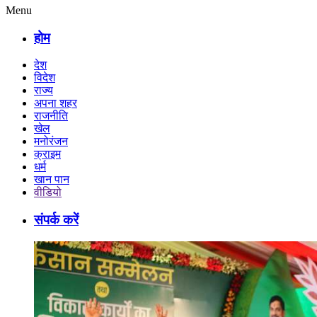
Menu
होम
देश
विदेश
राज्य
अपना शहर
राजनीति
खेल
मनोरंजन
क्राइम
धर्म
खान पान
वीडियो
संपर्क करें