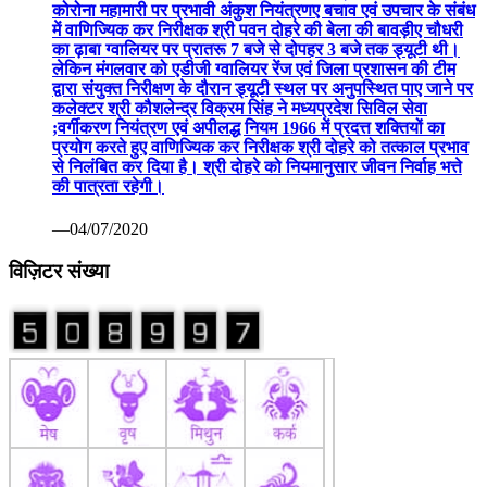
कोरोना महामारी पर प्रभावी अंकुश नियंत्रणए बचाव एवं उपचार के संबंध
में वाणिज्यिक कर निरीक्षक श्री पवन दोहरे की बेला की बावड़ीए चौधरी
का ढ़ाबा ग्वालियर पर प्रातरू 7 बजे से दोपहर 3 बजे तक ड्यूटी थी।
लेकिन मंगलवार को एडीजी ग्वालियर रेंज एवं जिला प्रशासन की टीम
द्वारा संयुक्त निरीक्षण के दौरान ड्यूटी स्थल पर अनुपस्थित पाए जाने पर
कलेक्टर श्री कौशलेन्द्र विक्रम सिंह ने मध्यप्रदेश सिविल सेवा
;वर्गीकरण नियंत्रण एवं अपीलद्ध नियम 1966 में प्रदत्त शक्तियों का
प्रयोग करते हुए वाणिज्यिक कर निरीक्षक श्री दोहरे को तत्काल प्रभाव
से निलंबित कर दिया है। श्री दोहरे को नियमानुसार जीवन निर्वाह भत्ते
की पात्रता रहेगी।
—04/07/2020
विज़िटर संख्या