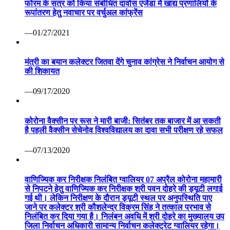
फोरम के सत्र को किया संबोधित दावोस एजेंडा में खाद्य प्रणालियों के
रूपांतरण हेतु नवाचार पर वर्चुअल कांफ्रेंस
—01/27/2021
मंत्री का बयान कलेक्टर जितवा देंगे चुनाव कांग्रेस ने निर्वाचन आयोग से
की शिकायत
—09/17/2020
कोरोना वैक्सीन पर रूस ने मारी बाजी: सितंबर तक बाजार में आ सकती
है पहली वैक्सीन सेचेनोव विश्वविद्यालय का दावा सभी परीक्षण रहे सफल
—07/13/2020
वाणिज्यिक कर निरीक्षक निलंबित ग्वालियर 07 अप्रैल कोरोना महामारी
से निपटने हेतु वाणिज्यिक कर निरीक्षक श्री पवन दोहरे की ड्यूटी लगाई
गई थी। लेकिन निरीक्षण के दौरान ड्यूटी स्थल पर अनुपस्थिति पाए
जाने पर कलेक्टर श्री कौशलेन्द्र विक्रम सिंह ने तत्काल प्रभाव से
निलंबित कर दिया गया है। निलंबन अवधि में श्री दोहरे का मुख्यालय उप
जिला निर्वाचन अधिकारी सामान्य निर्वाचन कलेक्ट्रेट ग्वालियर रहेगा।