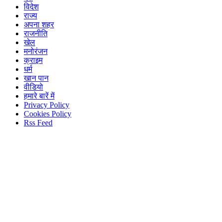
विदेश
राज्य
अपना शहर
राजनीति
खेल
मनोरंजन
क्राइम
धर्म
खान पान
वीडियो
हमारे बारें में
Privacy Policy
Cookies Policy
Rss Feed