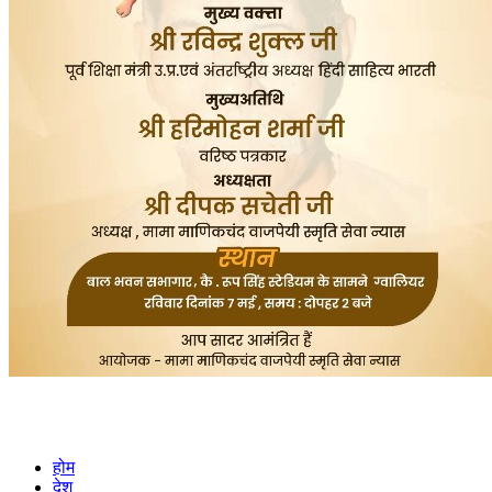
होम
देश