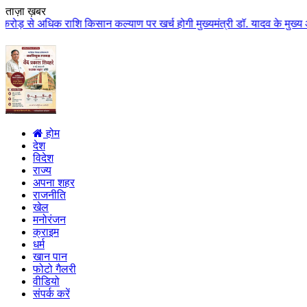
ताज़ा ख़बर
 राशि किसान कल्याण पर खर्च होगी मुख्यमंत्री डॉ. यादव के मुख्य आतिथ्य में ग्व
होम
देश
विदेश
राज्य
अपना शहर
राजनीति
खेल
मनोरंजन
क्राइम
धर्म
खान पान
फोटो गैलरी
वीडियो
संपर्क करें