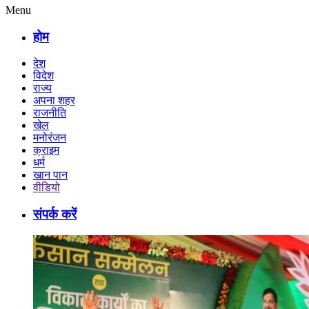
Menu
होम
देश
विदेश
राज्य
अपना शहर
राजनीति
खेल
मनोरंजन
क्राइम
धर्म
खान पान
वीडियो
संपर्क करें