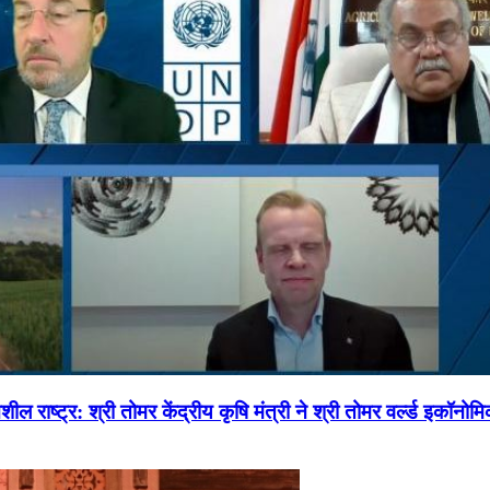
ल राष्ट्र: श्री तोमर केंद्रीय कृषि मंत्री ने श्री तोमर वर्ल्ड इकॉनो