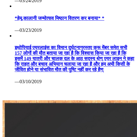
—03/24/2019
*हेमू कालानी जन्मोत्सव मिष्ठान वितरण कर बनाया* *
—03/23/2019
इथोपियाई एयरलाइंस का विमान दुर्घटनाग्रस्तए क्रू मेंबर समेत सभी
157 लोगों की मौत बताया जा रहा है कि विश्वास किया जा रहा है कि
इसमें 149 यात्री और चालक दल के आठ सदस्य थेण् एयर लाइन ने कहा
कि राहत और बचाव अभियान चलाया जा रहा है और हम अभी किसी के
जीवित होने या संभावित मौत की पुष्टि नहीं कर रहे हैण्
—03/10/2019