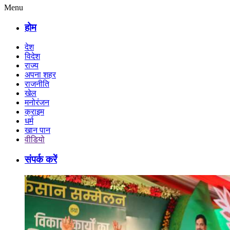
Menu
होम
देश
विदेश
राज्य
अपना शहर
राजनीति
खेल
मनोरंजन
क्राइम
धर्म
खान पान
वीडियो
संपर्क करें