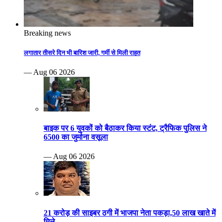
Breaking news
लगातार तीसरे दिन भी बारिश जारी, गर्मी से मिली राहत
— Aug 06 2026
बाइक पर 6 युवकों को बैठाकर किया स्टंट, ट्रैफिक पुलिस ने
6500 का जुर्माना वसूला
— Aug 06 2026
21 करोड़ की साइबर ठगी में भाजपा नेता पकड़ा,50 लाख खाते में
मिले