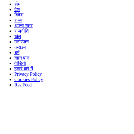
होम
देश
विदेश
राज्य
अपना शहर
राजनीति
खेल
मनोरंजन
क्राइम
धर्म
खान पान
वीडियो
हमारे बारें में
Privacy Policy
Cookies Policy
Rss Feed