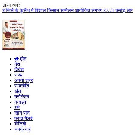
ताज़ा ख़बर
ैथ में विशाल किसान सम्मेलन आयोजित लगभग 87.21 करोड़ लागत के 41 विकास कार्यों 
होम
देश
विदेश
राज्य
अपना शहर
राजनीति
खेल
मनोरंजन
क्राइम
धर्म
खान पान
फोटो गैलरी
वीडियो
संपर्क करें