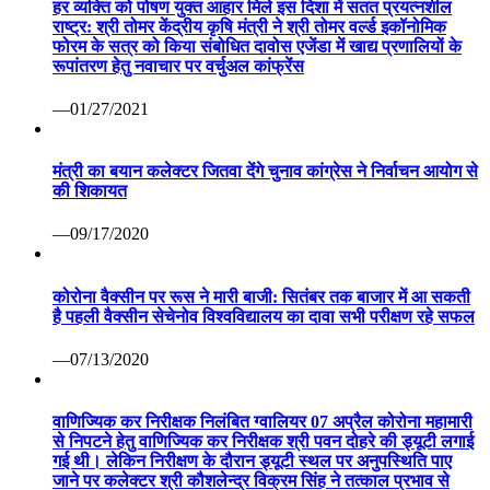
हर व्यक्ति को पोषण युक्त आहार मिले इस दिशा में सतत प्रयत्नशील
राष्ट्र: श्री तोमर केंद्रीय कृषि मंत्री ने श्री तोमर वर्ल्ड इकॉनोमिक
फोरम के सत्र को किया संबोधित दावोस एजेंडा में खाद्य प्रणालियों के
रूपांतरण हेतु नवाचार पर वर्चुअल कांफ्रेंस
—01/27/2021
मंत्री का बयान कलेक्टर जितवा देंगे चुनाव कांग्रेस ने निर्वाचन आयोग से
की शिकायत
—09/17/2020
कोरोना वैक्सीन पर रूस ने मारी बाजी: सितंबर तक बाजार में आ सकती
है पहली वैक्सीन सेचेनोव विश्वविद्यालय का दावा सभी परीक्षण रहे सफल
—07/13/2020
वाणिज्यिक कर निरीक्षक निलंबित ग्वालियर 07 अप्रैल कोरोना महामारी
से निपटने हेतु वाणिज्यिक कर निरीक्षक श्री पवन दोहरे की ड्यूटी लगाई
गई थी। लेकिन निरीक्षण के दौरान ड्यूटी स्थल पर अनुपस्थिति पाए
जाने पर कलेक्टर श्री कौशलेन्द्र विक्रम सिंह ने तत्काल प्रभाव से