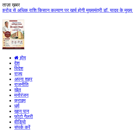
ताज़ा ख़बर
 राशि किसान कल्याण पर खर्च होगी मुख्यमंत्री डॉ. यादव के मुख्य आतिथ्य में ग्व
होम
देश
विदेश
राज्य
अपना शहर
राजनीति
खेल
मनोरंजन
क्राइम
धर्म
खान पान
फोटो गैलरी
वीडियो
संपर्क करें