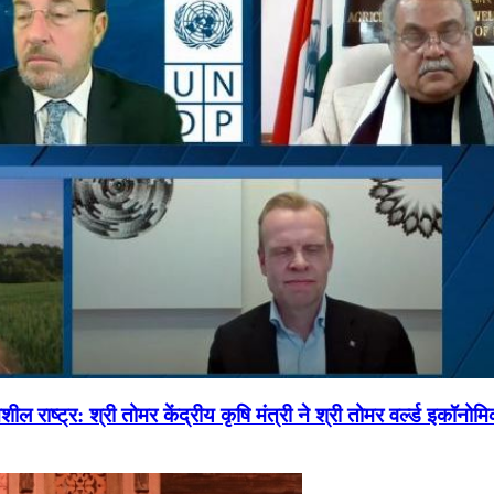
ल राष्ट्र: श्री तोमर केंद्रीय कृषि मंत्री ने श्री तोमर वर्ल्ड इकॉनो