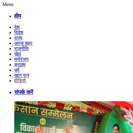
Menu
होम
देश
विदेश
राज्य
अपना शहर
राजनीति
खेल
मनोरंजन
क्राइम
धर्म
खान पान
वीडियो
संपर्क करें