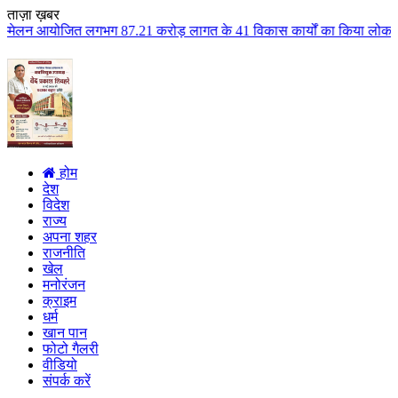
ताज़ा ख़बर
 87.21 करोड़ लागत के 41 विकास कार्यों का किया लोकार्पण एवं भूमिपूजन कुलैथ क्
होम
देश
विदेश
राज्य
अपना शहर
राजनीति
खेल
मनोरंजन
क्राइम
धर्म
खान पान
फोटो गैलरी
वीडियो
संपर्क करें