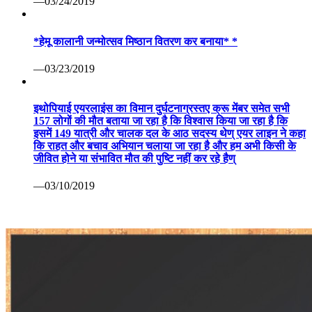
—03/24/2019
*हेमू कालानी जन्मोत्सव मिष्ठान वितरण कर बनाया* *
—03/23/2019
इथोपियाई एयरलाइंस का विमान दुर्घटनाग्रस्तए क्रू मेंबर समेत सभी
157 लोगों की मौत बताया जा रहा है कि विश्वास किया जा रहा है कि
इसमें 149 यात्री और चालक दल के आठ सदस्य थेण् एयर लाइन ने कहा
कि राहत और बचाव अभियान चलाया जा रहा है और हम अभी किसी के
जीवित होने या संभावित मौत की पुष्टि नहीं कर रहे हैण्
—03/10/2019