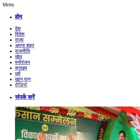
Menu
होम
देश
विदेश
राज्य
अपना शहर
राजनीति
खेल
मनोरंजन
क्राइम
धर्म
खान पान
वीडियो
संपर्क करें