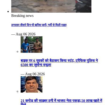
Breaking news
लगातार तीसरे दिन भी बारिश जारी, गर्मी से मिली राहत
— Aug 06 2026
बाइक पर 6 युवकों को बैठाकर किया स्टंट, ट्रैफिक पुलिस ने
6500 का जुर्माना वसूला
— Aug 06 2026
21 करोड़ की साइबर ठगी में भाजपा नेता पकड़ा,50 लाख खाते में
मिले