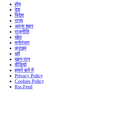
होम
देश
विदेश
राज्य
अपना शहर
राजनीति
खेल
मनोरंजन
क्राइम
धर्म
खान पान
वीडियो
हमारे बारें में
Privacy Policy
Cookies Policy
Rss Feed