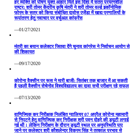
हर व्यक्ति को पोषण युक्त आहार मिले इस दिशा में सतत प्रयत्नशील
राष्ट्र: श्री तोमर केंद्रीय कृषि मंत्री ने श्री तोमर वर्ल्ड इकॉनोमिक
फोरम के सत्र को किया संबोधित दावोस एजेंडा में खाद्य प्रणालियों के
रूपांतरण हेतु नवाचार पर वर्चुअल कांफ्रेंस
—01/27/2021
मंत्री का बयान कलेक्टर जितवा देंगे चुनाव कांग्रेस ने निर्वाचन आयोग से
की शिकायत
—09/17/2020
कोरोना वैक्सीन पर रूस ने मारी बाजी: सितंबर तक बाजार में आ सकती
है पहली वैक्सीन सेचेनोव विश्वविद्यालय का दावा सभी परीक्षण रहे सफल
—07/13/2020
वाणिज्यिक कर निरीक्षक निलंबित ग्वालियर 07 अप्रैल कोरोना महामारी
से निपटने हेतु वाणिज्यिक कर निरीक्षक श्री पवन दोहरे की ड्यूटी लगाई
गई थी। लेकिन निरीक्षण के दौरान ड्यूटी स्थल पर अनुपस्थिति पाए
जाने पर कलेक्टर श्री कौशलेन्द्र विक्रम सिंह ने तत्काल प्रभाव से