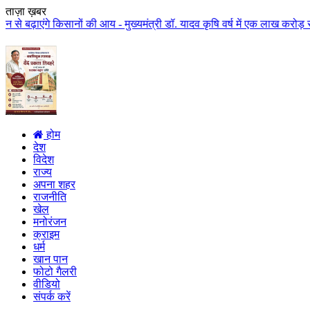
ताज़ा ख़बर
सानों की आय - मुख्यमंत्री डॉ. यादव कृषि वर्ष में एक लाख करोड़ से अधिक राशि कि
होम
देश
विदेश
राज्य
अपना शहर
राजनीति
खेल
मनोरंजन
क्राइम
धर्म
खान पान
फोटो गैलरी
वीडियो
संपर्क करें