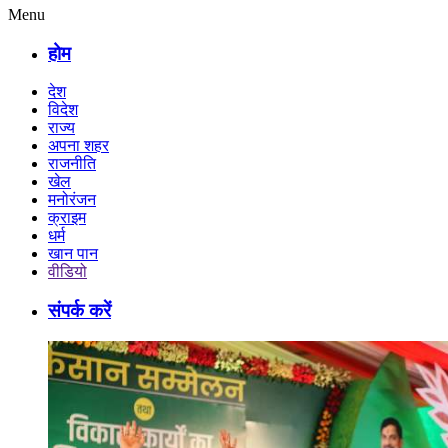
Menu
होम
देश
विदेश
राज्य
अपना शहर
राजनीति
खेल
मनोरंजन
क्राइम
धर्म
खान पान
वीडियो
संपर्क करें