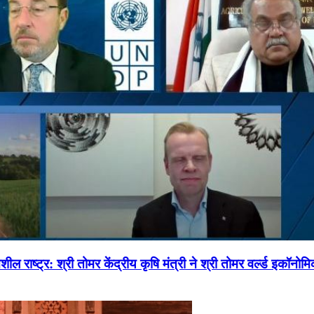
ल राष्ट्र: श्री तोमर केंद्रीय कृषि मंत्री ने श्री तोमर वर्ल्ड इकॉनो