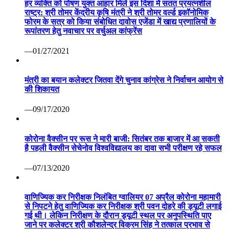
हर व्यक्ति को पोषण युक्त आहार मिले इस दिशा में सतत प्रयत्नशील
राष्ट्र: श्री तोमर केंद्रीय कृषि मंत्री ने श्री तोमर वर्ल्ड इकॉनोमिक
फोरम के सत्र को किया संबोधित दावोस एजेंडा में खाद्य प्रणालियों के
रूपांतरण हेतु नवाचार पर वर्चुअल कांफ्रेंस
—01/27/2021
मंत्री का बयान कलेक्टर जितवा देंगे चुनाव कांग्रेस ने निर्वाचन आयोग से
की शिकायत
—09/17/2020
कोरोना वैक्सीन पर रूस ने मारी बाजी: सितंबर तक बाजार में आ सकती
है पहली वैक्सीन सेचेनोव विश्वविद्यालय का दावा सभी परीक्षण रहे सफल
—07/13/2020
वाणिज्यिक कर निरीक्षक निलंबित ग्वालियर 07 अप्रैल कोरोना महामारी
से निपटने हेतु वाणिज्यिक कर निरीक्षक श्री पवन दोहरे की ड्यूटी लगाई
गई थी। लेकिन निरीक्षण के दौरान ड्यूटी स्थल पर अनुपस्थिति पाए
जाने पर कलेक्टर श्री कौशलेन्द्र विक्रम सिंह ने तत्काल प्रभाव से