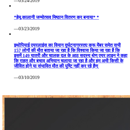
—03/24/2019
*हेमू कालानी जन्मोत्सव मिष्ठान वितरण कर बनाया* *
—03/23/2019
इथोपियाई एयरलाइंस का विमान दुर्घटनाग्रस्तए क्रू मेंबर समेत सभी
157 लोगों की मौत बताया जा रहा है कि विश्वास किया जा रहा है कि
इसमें 149 यात्री और चालक दल के आठ सदस्य थेण् एयर लाइन ने कहा
कि राहत और बचाव अभियान चलाया जा रहा है और हम अभी किसी के
जीवित होने या संभावित मौत की पुष्टि नहीं कर रहे हैण्
—03/10/2019