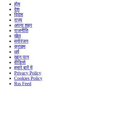
होम
देश
विदेश
राज्य
अपना शहर
राजनीति
खेल
मनोरंजन
क्राइम
धर्म
खान पान
वीडियो
हमारे बारें में
Privacy Policy
Cookies Policy
Rss Feed