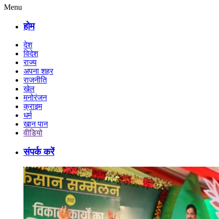
Menu
होम
देश
विदेश
राज्य
अपना शहर
राजनीति
खेल
मनोरंजन
क्राइम
धर्म
खान पान
वीडियो
संपर्क करें