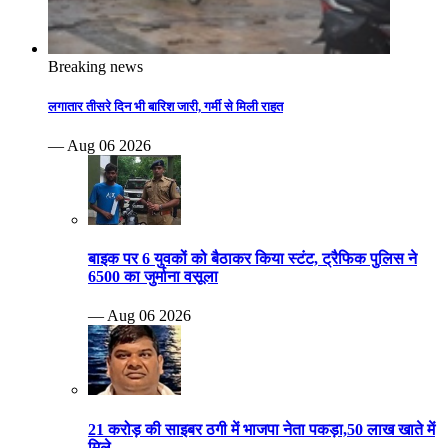
Breaking news
लगातार तीसरे दिन भी बारिश जारी, गर्मी से मिली राहत
— Aug 06 2026
बाइक पर 6 युवकों को बैठाकर किया स्टंट, ट्रैफिक पुलिस ने
6500 का जुर्माना वसूला
— Aug 06 2026
21 करोड़ की साइबर ठगी में भाजपा नेता पकड़ा,50 लाख खाते में
मिले