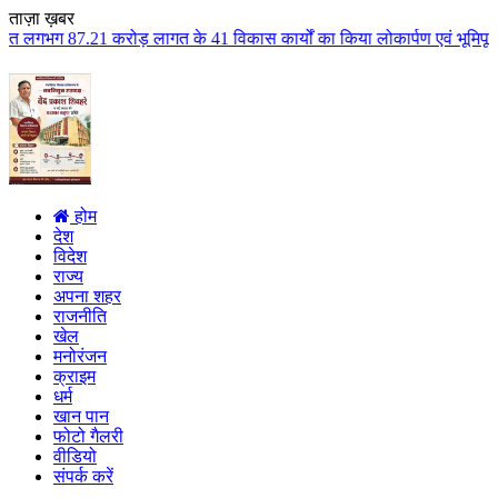
ताज़ा ख़बर
लागत के 41 विकास कार्यों का किया लोकार्पण एवं भूमिपूजन कुलैथ क्षेत्र के विका
होम
देश
विदेश
राज्य
अपना शहर
राजनीति
खेल
मनोरंजन
क्राइम
धर्म
खान पान
फोटो गैलरी
वीडियो
संपर्क करें