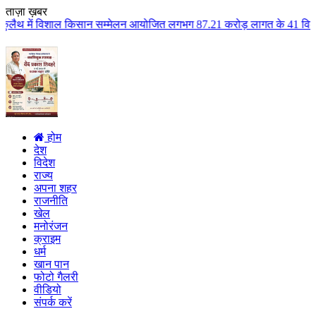
ताज़ा ख़बर
शाल किसान सम्मेलन आयोजित लगभग 87.21 करोड़ लागत के 41 विकास कार्यों का किया ल
होम
देश
विदेश
राज्य
अपना शहर
राजनीति
खेल
मनोरंजन
क्राइम
धर्म
खान पान
फोटो गैलरी
वीडियो
संपर्क करें