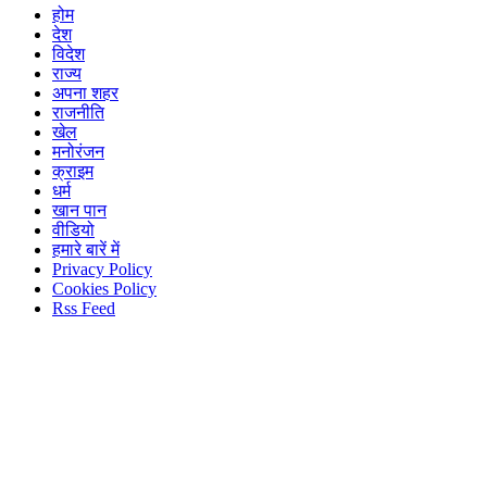
होम
देश
विदेश
राज्य
अपना शहर
राजनीति
खेल
मनोरंजन
क्राइम
धर्म
खान पान
वीडियो
हमारे बारें में
Privacy Policy
Cookies Policy
Rss Feed