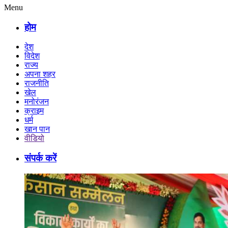
Menu
होम
देश
विदेश
राज्य
अपना शहर
राजनीति
खेल
मनोरंजन
क्राइम
धर्म
खान पान
वीडियो
संपर्क करें