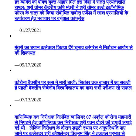
हर व्यक्ति को पोषण युक्त आहार मिले इस दिशा में सतत प्रयत्नशील
राष्ट्र: श्री तोमर केंद्रीय कृषि मंत्री ने श्री तोमर वर्ल्ड इकॉनोमिक
फोरम के सत्र को किया संबोधित दावोस एजेंडा में खाद्य प्रणालियों के
रूपांतरण हेतु नवाचार पर वर्चुअल कांफ्रेंस
—01/27/2021
मंत्री का बयान कलेक्टर जितवा देंगे चुनाव कांग्रेस ने निर्वाचन आयोग से
की शिकायत
—09/17/2020
कोरोना वैक्सीन पर रूस ने मारी बाजी: सितंबर तक बाजार में आ सकती
है पहली वैक्सीन सेचेनोव विश्वविद्यालय का दावा सभी परीक्षण रहे सफल
—07/13/2020
वाणिज्यिक कर निरीक्षक निलंबित ग्वालियर 07 अप्रैल कोरोना महामारी
से निपटने हेतु वाणिज्यिक कर निरीक्षक श्री पवन दोहरे की ड्यूटी लगाई
गई थी। लेकिन निरीक्षण के दौरान ड्यूटी स्थल पर अनुपस्थिति पाए
जाने पर कलेक्टर श्री कौशलेन्द्र विक्रम सिंह ने तत्काल प्रभाव से