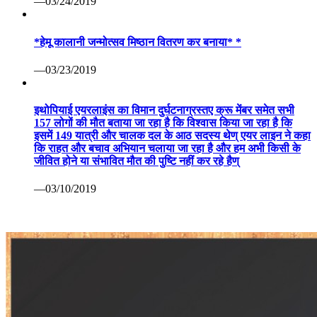
—03/24/2019
*हेमू कालानी जन्मोत्सव मिष्ठान वितरण कर बनाया* *
—03/23/2019
इथोपियाई एयरलाइंस का विमान दुर्घटनाग्रस्तए क्रू मेंबर समेत सभी
157 लोगों की मौत बताया जा रहा है कि विश्वास किया जा रहा है कि
इसमें 149 यात्री और चालक दल के आठ सदस्य थेण् एयर लाइन ने कहा
कि राहत और बचाव अभियान चलाया जा रहा है और हम अभी किसी के
जीवित होने या संभावित मौत की पुष्टि नहीं कर रहे हैण्
—03/10/2019