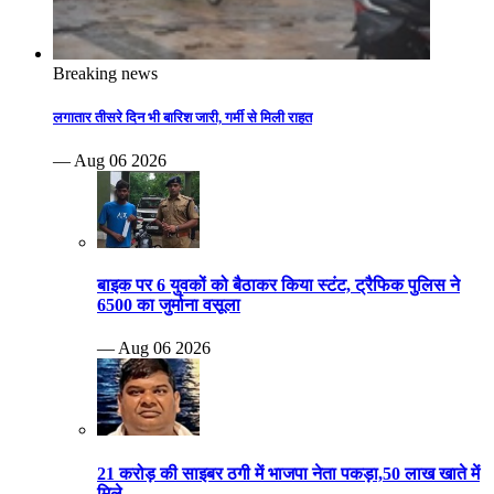
Breaking news
लगातार तीसरे दिन भी बारिश जारी, गर्मी से मिली राहत
— Aug 06 2026
बाइक पर 6 युवकों को बैठाकर किया स्टंट, ट्रैफिक पुलिस ने
6500 का जुर्माना वसूला
— Aug 06 2026
21 करोड़ की साइबर ठगी में भाजपा नेता पकड़ा,50 लाख खाते में
मिले